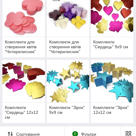
ізолона
фоамирана
EVA
Комплекти для
Комплекти для
Комплекти
створення квітів
створення квітів
"Сердець" 9х9 см
"Чотирилисник"
"Чотирилисник"
9х9 см
13х13 см
Комплекти
Комплекти "Зірок"
Комплекти "Зірок"
"Сердець" 12х12
9х9 см
12х12 см
см
Сортування
0
Фільтри