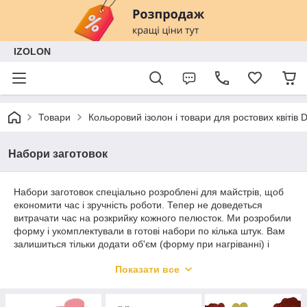
IZOLON
Товари
Кольоровий ізолон і товари для ростових квітів
Набори заготовок
Набори заготовок спеціально розроблені для майстрів, щоб
економити час і зручність роботи. Тепер не доведеться
витрачати час на розкрийку кожного пелюсток. Ми розробили
форму і укомплектували в готові набори по кілька штук. Вам
залишиться тільки додати об'єм (форму при нагріванні) і
зібрати в композицію.
Показати все
Набори заготовок виконано для різних кольорів з наших
матеріалів:
софтина