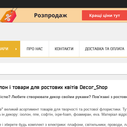
ВАРИ
ПРО НАС
КОНТАКТИ
ДОСТАВКА ТА ОПЛАТА
лон і товари для ростових квітів Decor_Shop
істю? Любите створювати декор своїми руками? Пов'язані з росто
p"
великий асортимент товарів для творчості та ростової флористики. Ту
а ін декору: ізолон, ппе, софтін, ixpe-foam, фоамиран, eva. Матеріал відр
е і зберете будь комплект з електрики: плафони, світильники, проводи, 