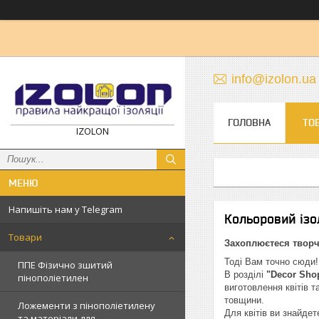
info@izolon.ua
ГОЛОВНА
ТО
IZOLON
Напишіть нам у Telegram
Кольоровий ізо
Товари
Захоплюєтеся творч
Тоді Вам точно сюди!
ППЕ Фізично зшитий
В розділі
"Decor Sho
пінополіетилен
виготовлення квітів т
товщини.
Ложементи з пінополіетилену
Для квітів ви знайдет
та матеріали для