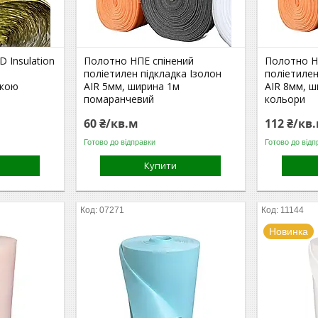
 Insulation
Полотно НПЕ спінений
Полотно Н
поліетилен підкладка Ізолон
поліетилен
вкою
AIR 5мм, ширина 1м
AIR 8мм, ш
помаранчевий
кольори
60 ₴/кв.м
112 ₴/кв
Готово до відправки
Готово до відп
Купити
07271
11144
Новинка