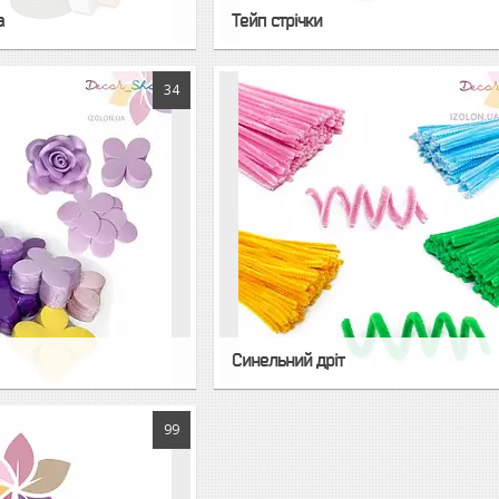
а
Тейп стрічки
34
Синельний дріт
99