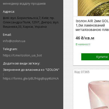
менеджер відділу продажів
філії: вул. Бориcпільска,7, Київ; пр.
Ізолон AIR 2мм GOLD
Олександра Поля, 129 Р, Дніпро; вул.
1,0м ламінований
Вишнева,33, Харків, Україна
металізованою плі
46 ₴/кв.м
info@izolon.ua
В наявності
https://t.me/izolon_ua_bot
Купити
Звернення до власника ко "IZOLON"
07365
https://forms.gle/pBLfHqjqBqq46zHcA