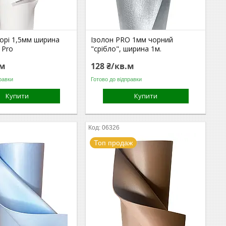
орі 1,5мм ширина
Ізолон PRO 1мм чорний
 Pro
"срібло", ширина 1м.
.м
128 ₴/кв.м
равки
Готово до відправки
Купити
Купити
06326
Топ продаж