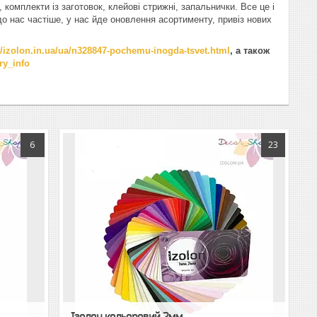
комплекти із заготовок, клейові стрижні, запальнички. Все це і
о нас частіше, у нас йде оновлення асортименту, привіз нових
//izolon.in.ua/ua/n328847-pochemu-inogda-tsvet.html
, а також
ery_info
6
23
Ізолон кольоровий 2мм