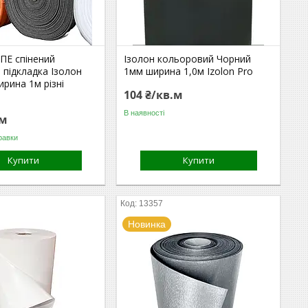
ПЕ спінений
Ізолон кольоровий Чорний
 підкладка Ізолон
1мм ширина 1,0м Izolon Pro
ирина 1м різні
104 ₴/кв.м
В наявності
.м
равки
Купити
Купити
13357
Новинка