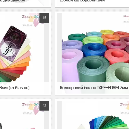
15
3мм (та більше)
Кольоровий ізолон IXPE-FOAM 2мм
42