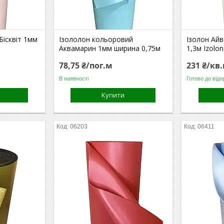
Бісквіт 1мм
Ізололон кольоровий
Ізолон Айв
Аквамарин 1мм ширина 0,75м
1,3м Izolon
78,75 ₴/пог.м
231 ₴/кв
В наявності
Готово до відп
Купити
06203
06411