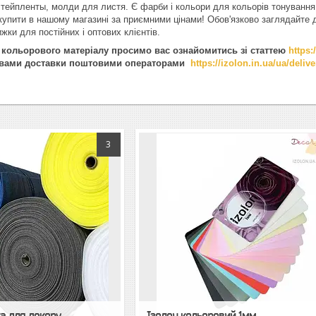
 тейпленты, молди для листя. Є фарби і кольори для кольорів тонування, 
купити в нашому магазині за приємними цінами! Обов'язково заглядайте д
ижки для постійних і оптових клієнтів.
кольорового матеріалу просимо вас ознайомитись зі статтею
https:
овами доставки поштовими операторами
https://izolon.in.ua/ua/deliv
3
а для декору
Ізолон кольоровий 1мм