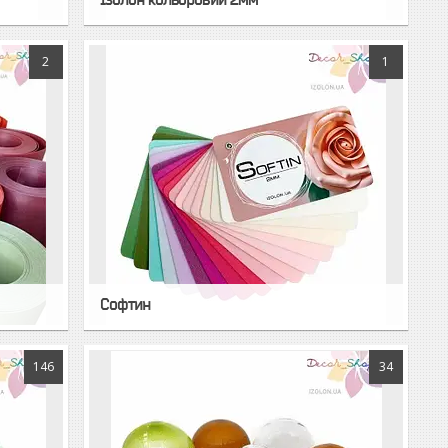
2
1
Софтин
146
34