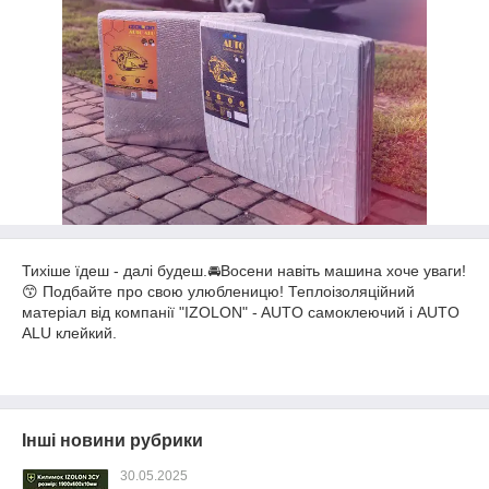
Тихіше їдеш - далі будеш.🚘Восени навіть машина хоче уваги!
😙 Подбайте про свою улюбленицю! Теплоізоляційний
матеріал від компанії "IZOLON" - AUTO самоклеючий і AUTO
ALU клейкий.
Інші новини рубрики
30.05.2025