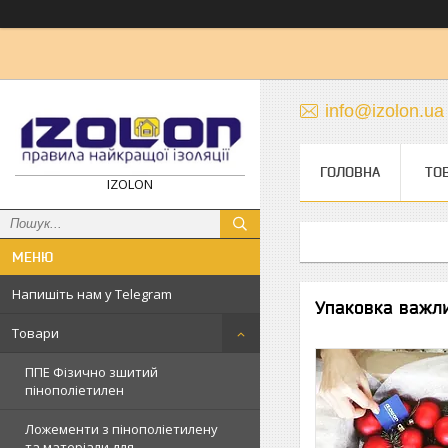
info@izolon.ua
ГОЛОВНА
ТО
IZOLON
Напишіть нам у Telegram
Упаковка важлив
Товари
ППЕ Фізично зшитий
пінополіетилен
Ложементи з пінополіетилену
та матеріали для