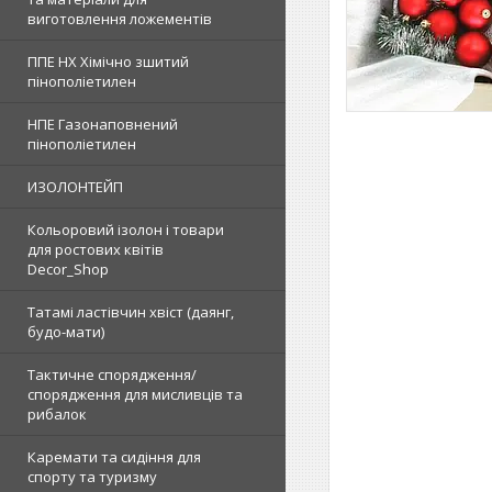
виготовлення ложементів
ППЕ НХ Хімічно зшитий
пінополіетилен
НПЕ Газонаповнений
пінополіетилен
ИЗОЛОНТЕЙП
Кольоровий ізолон і товари
для ростових квітів
Decor_Shop
Татамі ластівчин хвіст (даянг,
будо-мати)
Тактичне спорядження/
спорядження для мисливців та
рибалок
Каремати та сидіння для
спорту та туризму