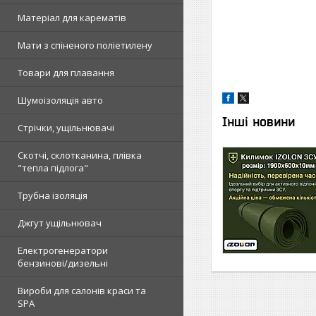
Матеріал для карематів
Мати з спіненого поліетилену
Товари для плавання
Шумоізоляція авто
Інші новини
Стрічки, ущільнювачі
Скотчі, склотканина, плівка
"тепла підлога"
Трубна ізоляція
Джгут ущільнювач
Електрогенератори
бензинові/дизельні
Вироби для салонів краси та
SPA