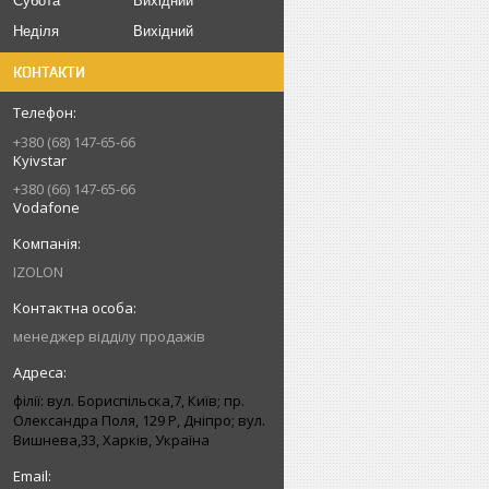
Субота
Вихідний
Неділя
Вихідний
КОНТАКТИ
+380 (68) 147-65-66
Kyivstar
+380 (66) 147-65-66
Vodafone
IZOLON
менеджер відділу продажів
філії: вул. Бориcпільска,7, Київ; пр.
Олександра Поля, 129 Р, Дніпро; вул.
Вишнева,33, Харків, Україна