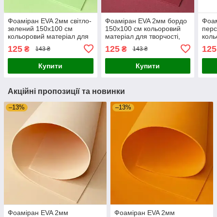
Фоаміран EVA 2мм світло-
Фоаміран EVA 2мм бордо
Фоа
зелений 150х100 см
150х100 см кольоровий
перс
кольоровий матеріал для
матеріал для творчості,
коль
творчості, оформлення
оформлення фотозон,
твор
125
125
125
₴
₴
143 ₴
143 ₴
фотозон, костюмів
костюмів косплей
фото
косплей
косп
Купити
Купити
Акційні пропозиції та новинки
–13%
–13%
Фоаміран EVA 2мм
Фоаміран EVA 2мм