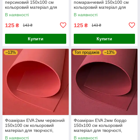
персиковий 150х100 см
помаранчевий 150х100 см
кольоровий матеріал для
кольоровий матеріал для
творчості, оформлення
творчості, оформлення
В наявності
В наявності
фотозон, костюмів косплей
фотозон, костюмів косплей
125
125
₴
₴
143 ₴
143 ₴
Купити
Купити
–13%
Топ продажів
–13%
Фоаміран EVA 2мм червоний
Фоаміран EVA 2мм бордо
150х100 см кольоровий
150х100 см кольоровий
матеріал для творчості,
матеріал для творчості,
оформлення фотозон,
оформлення фотозон,
В наявності
В наявності