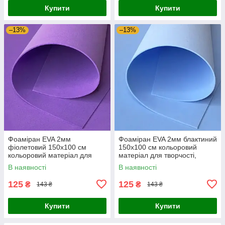
Купити
Купити
–13%
–13%
Фоаміран EVA 2мм
Фоаміран EVA 2мм блактиний
фіолетовий 150х100 см
150х100 см кольоровий
кольоровий матеріал для
матеріал для творчості,
творчості, оформлення
оформлення фотозон,
В наявності
В наявності
фотозон, костюмів косплей
костюмів косплей
125
125
₴
₴
143 ₴
143 ₴
Купити
Купити