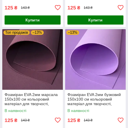
костюмів косплей
костюмів косплей
125
125
₴
₴
143 ₴
143 ₴
Купити
Купити
Топ продажів
–13%
–13%
Фоаміран EVA 2мм марсала
Фоаміран EVA 2мм бузковий
150х100 см кольоровий
150х100 см кольоровий
матеріал для творчості,
матеріал для творчості,
оформлення фотозон,
оформлення фотозон,
В наявності
В наявності
костюмів косплей
костюмів косплей
125
125
₴
₴
143 ₴
143 ₴