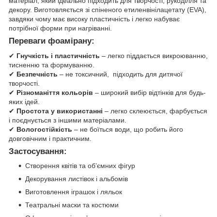
матеріал, який ідеально підходить для творчості, рукоділля та
декору. Виготовляється зі спіненого етиленвінілацетату (EVA),
завдяки чому має високу пластичність і легко набуває
потрібної форми при нагріванні.
Переваги фоамірану:
✔
Гнучкість і пластичність
– легко піддається викроюванню,
тисненню та формуванню.
✔
Безпечність
– не токсичний, підходить для дитячої
творчості.
✔
Різноманіття кольорів
– широкий вибір відтінків для будь-
яких ідей.
✔
Простота у використанні
– легко склеюється, фарбується
і поєднується з іншими матеріалами.
✔
Вологостійкість
– не боїться води, що робить його
довговічним і практичним.
Застосування:
Створення квітів та об’ємних фігур
Декорування листівок і альбомів
Виготовлення іграшок і ляльок
Театральні маски та костюми