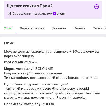
Що таке купити з Пром?
Замовлення під захистом
Опис
Характеристики
Доставка
Оплата
Умови п
Опис
Можливі допуски матеріалу за товщиною +-10%, залежно від
партії виробництва
IZOLON AIR 01,5 мм
Марка матеріалу:
IZOLON AIR
Вид матеріалу:
спінений поліетилен.
Тип матеріалу:
газонаповнений пінополіетилен, не зшитий
Що собою представляє і як виглядає:
- спінений матеріал, матового білого кольору, в розрізі
структурно помітні "запечатані" бульбашки повітря. Поверхня
матеріалу рівна, трохи хвиляста. Рулонний матеріал.
Параметри матеріалу IZOLON