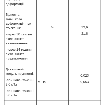
деформації
Відносна
залишкова
деформація при
%
23,6
стисканні:
21,8
-через 30 хвилин
після зняття
навантаження
-через 24 години
після зняття
навантаження
Динамічний
модуль пружності:
0,023
-при навантаженні
М Па
0,053
2.0 кПа
-при навантаженні
5.0 кПа