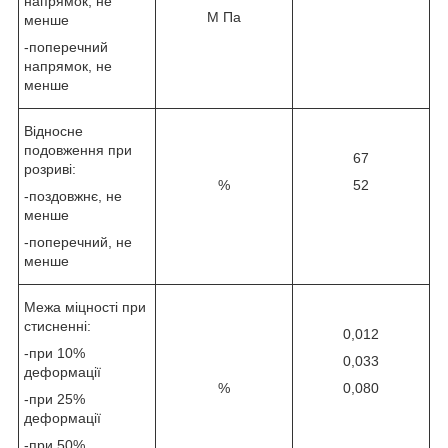
напрямок, не
М Па
менше
-поперечний
напрямок, не
менше
Відносне
подовження при
67
розриві:
%
52
-поздовжнє, не
менше
-поперечний, не
менше
Межа міцності при
стисненні:
0,012
-при 10%
0,033
деформації
%
0,080
-при 25%
деформації
-при 50%