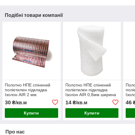
Подібні товари компанії
Полотно НПЕ спінений
Полотно НПЕ спінений
Поло
поліетилен підкладка
поліетилен підкладка
полі
Ізолон AIR 2 мм.
Ізолон AIR 0,8мм ширина
Ізол
ламінований
1м
1м, 
30
14
46
₴/кв.м
₴/кв.м
₴
металізованою плівкою,
ширина 1 м
Купити
Купити
Про нас