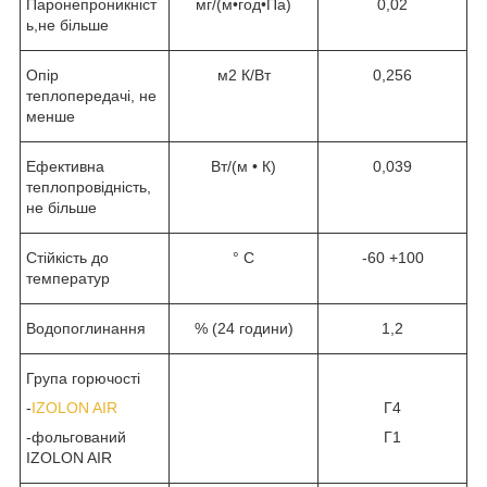
Паронепроникніст
мг/(м•год•Па)
0,02
ь,не більше
Опір
м2 К/Вт
0,256
теплопередачі, не
менше
Ефективна
Вт/(м • К)
0,039
теплопровідність,
не більше
Стійкість до
° C
-60 +100
температур
Водопоглинання
% (24 години)
1,2
Група горючості
-
IZOLON AIR
Г4
-фольгований
Г1
IZOLON AIR