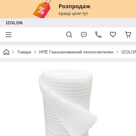
IZOLON
Товари
НПЕ Газонаповнений пінополіетилен
IZOLON