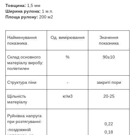
Товщина:
1,5 мм
Ширина рулона:
1 м.п.
Площа рулону:
200 м2
Найменування
Од. вимірювання
Значення
показника
показника
Склад основного
%
90±10
матеріалу виробу:
поліетилен
Структура піни
-
закриті пори
Щільність
кг/м3
20-25
матеріалу
Руйнівна напруга
при розтягуванні:
0,22
-поздовжній
0,18