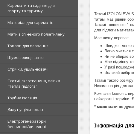
Каремати та сидіння для
спорту та туризму
Татамі IZOLON EVA SP
татамі має рівний бо
Матеріал для карематів
Татамі товщиною 1 см
для підлоги мат-тата
Мати з спіненого поліетилену
Має низку переваг:
Товари для плавання
Швидко і легко 
Легко миється т
Чи не вбирає во
Шумоізоляція авто
Має відмінну те
У разі пошкодже
Стрічки, ущільнювачі
Великий вибір к
Скотчі, склотканина, плівка
Татамі такого розмір
"тепла підлога"
Незамінна річ для зан
Компанія Ізолон є вир
Трубна ізоляція
найкоротші терміни. Є
* може мати не дуж
Джгут ущільнювач
Електрогенератори
Інформація дл
бензинові/дизельні