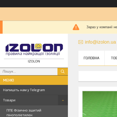
Зараз у компанії н
info@izolon.ua
ГОЛОВНА
ТО
IZOLON
Напишіть нам у Telegram
Товари
ППЕ Фізично зшитий
пінополіетилен