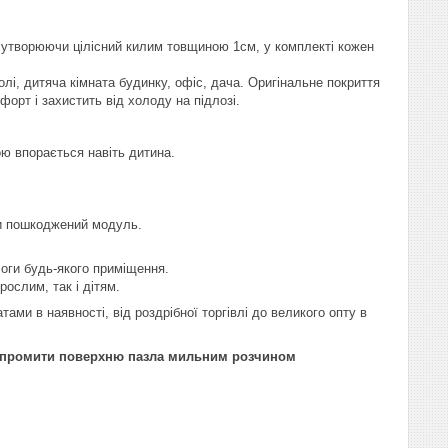
 утворюючи цілісний килим товщиною 1cм, у комплекті кожен
лі, дитяча кімната будинку, офіс, дача. Оригінальне покриття
орт і захистить від холоду на підлозі.
ою впорається навіть дитина.
ти пошкоджений модуль.
логи будь-якого приміщення.
рослим, так і дітям.
ами в наявності, від роздрібної торгівлі до великого опту в
на промити поверхню пазла мильним розчином