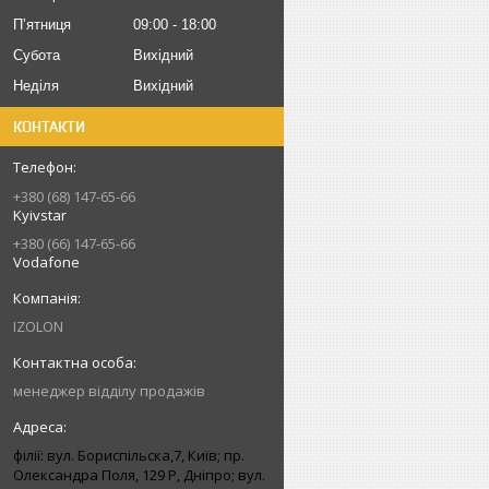
Пʼятниця
09:00
18:00
Субота
Вихідний
Неділя
Вихідний
КОНТАКТИ
+380 (68) 147-65-66
Kyivstar
+380 (66) 147-65-66
Vodafone
IZOLON
менеджер відділу продажів
філії: вул. Бориcпільска,7, Київ; пр.
Олександра Поля, 129 Р, Дніпро; вул.