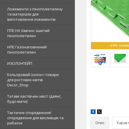
Ложементи з пінополіетилену
та матеріали для
виготовлення ложементів
ППЕ НХ Хімічно зшитий
пінополіетилен
–23%
НПЕ Газонаповнений
пінополіетилен
ИЗОЛОНТЕЙП
Кольоровий ізолон і товари
для ростових квітів
Decor_Shop
Татамі ластівчин хвіст (даянг,
будо-мати)
Тактичне спорядження/
спорядження для мисливців та
Опис
Харак
рибалок