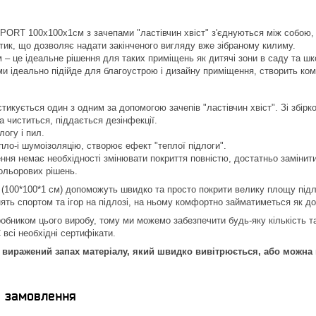
ORT 100х100х1см з зачепами "ластівчин хвіст" з'єднуються між собою,
ртик, що дозволяє надати закінченого вигляду вже зібраному килиму.
 – це ідеальне рішення для таких приміщень як дитячі зони в саду та шко
ми ідеально підійде для благоустрою і дизайну приміщення, створить комф
стикується один з одним за допомогою зачепів "ластівчин хвіст". Зі збірк
а чиститься, піддається дезінфекції.
логу і пил.
пло-і шумоізоляцію, створює ефект "теплої підлоги".
ння немає необхідності змінювати покриття повністю, достатньо заміни
ольорових рішень.
у (100*100*1 см) допоможуть швидко та просто покрити велику площу під
ять спортом та ігор на підлозі, на ньому комфортно займатиметься як до
обником цього виробу, тому ми можемо забезпечити будь-яку кількість тат
 всі необхідні сертифікати.
е виражений запах матеріалу, який швидко вивітрюється, або мож
я замовлення