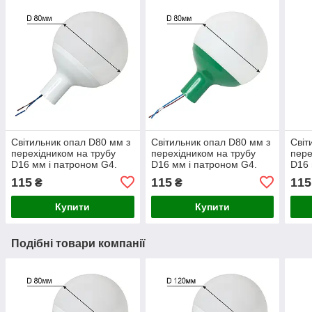
Світильник опал D80 мм з
Світильник опал D80 мм з
Світ
перехідником на трубу
перехідником на трубу
пере
D16 мм і патроном G4.
D16 мм і патроном G4.
D16 
Білий
Зелений
Чор
115
115
115
₴
₴
Купити
Купити
Подібні товари компанії