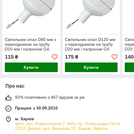
Світильник опал D80 мм з
Світильник опал D120 мм
Світ
перехідником на трубу
з перехідником на трубу
пере
D16 мм і патроном G4.
D20 мм і патроном G4.
D20 
Білий
Білий
Біли
115
175
140
₴
₴
Купити
Купити
Про нас
92% позитивних з 467 відгуків за рік
Працює з 30.09.2010
м. Харків
філії: вул. Бориcпільска,7, Київ; пр. Олександра Поля,
129 Р, Дніпро; вул. Вишнева,33, Харків, Україна