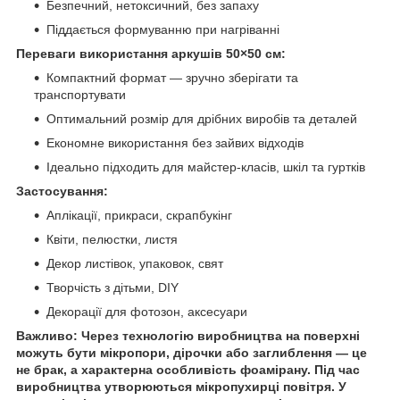
Безпечний, нетоксичний, без запаху
Піддається формуванню при нагріванні
Переваги використання аркушів 50×50 см:
Компактний формат — зручно зберігати та
транспортувати
Оптимальний розмір для дрібних виробів та деталей
Економне використання без зайвих відходів
Ідеально підходить для майстер-класів, шкіл та гуртків
Застосування:
Аплікації, прикраси, скрапбукінг
Квіти, пелюстки, листя
Декор листівок, упаковок, свят
Творчість з дітьми, DIY
Декорації для фотозон, аксесуари
Важливо:
Через технологію виробництва на поверхні
можуть бути мікропори, дірочки або заглиблення — це
не брак, а характерна особливість фоамірану. Під час
виробництва утворюються мікропухирці повітря. У