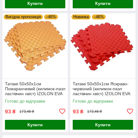
Купити
Купити
Вигідна пропозиція
–46%
Новинка
–46%
Татамі 50х50х1см
Татамі 50х50х1см Яскраво-
Помаранчевий (килимок-пазл
червоний (килимок-пазл
ластівчин хвіст) IZOLON EVA
ластівчин хвіст) IZOLON EVA
SPORT
SPORT
Готово до відправки
Готово до відправки
93
93
₴
₴
173,46 ₴
173,46 ₴
Купити
Купити