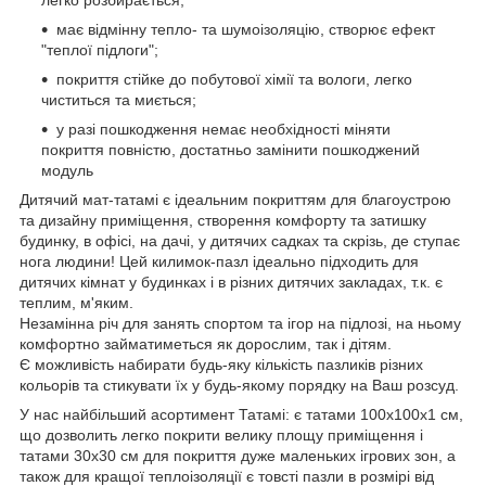
має відмінну тепло- та шумоізоляцію, створює ефект
"теплої підлоги";
покриття стійке до побутової хімії та вологи, легко
чиститься та миється;
у разі пошкодження немає необхідності міняти
покриття повністю, достатньо замінити пошкоджений
модуль
Дитячий мат-татамі є ідеальним покриттям для благоустрою
та дизайну приміщення, створення комфорту та затишку
будинку, в офісі, на дачі, у дитячих садках та скрізь, де ступає
нога людини! Цей килимок-пазл ідеально підходить для
дитячих кімнат у будинках і в різних дитячих закладах, т.к. є
теплим, м'яким.
Незамінна річ для занять спортом та ігор на підлозі, на ньому
комфортно займатиметься як дорослим, так і дітям.
Є можливість набирати будь-яку кількість пазликів різних
кольорів та стикувати їх у будь-якому порядку на Ваш розсуд.
У нас найбільший асортимент Татамі: є татами 100х100х1 см,
що дозволить легко покрити велику площу приміщення і
татами 30х30 см для покриття дуже маленьких ігрових зон, а
також для кращої теплоізоляції є товсті пазли в розмірі від