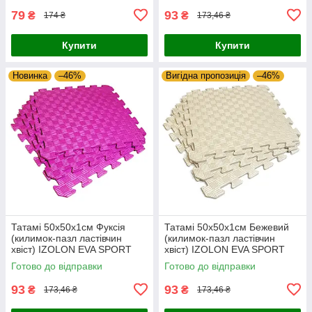
79
93
₴
₴
174 ₴
173,46 ₴
Купити
Купити
Новинка
–46%
Вигідна пропозиція
–46%
Татамі 50х50х1см Фуксія
Татамі 50х50х1см Бежевий
(килимок-пазл ластівчин
(килимок-пазл ластівчин
хвіст) IZOLON EVA SPORT
хвіст) IZOLON EVA SPORT
Готово до відправки
Готово до відправки
93
93
₴
₴
173,46 ₴
173,46 ₴