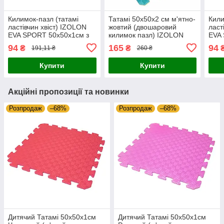
Килимок-пазл (татамі
Татамі 50х50х2 см м'ятно-
Кили
ластівчин хвіст) IZOLON
жовтий (двошаровий
ласт
EVA SPORT 50х50х1см з
килимок пазл) IZOLON
EVA
бортиком яскраво-
EVA SPORT
борт
94
165
94
₴
₴
191,11 ₴
260 ₴
червоний
Купити
Купити
Акційні пропозиції та новинки
Розпродаж
–68%
Розпродаж
–68%
Дитячий Татамі 50х50х1см
Дитячий Татамі 50х50х1см