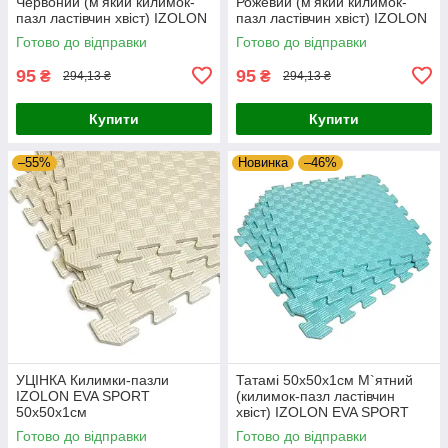
Червоний (м'який килимок-
Рожевий (м'який килимок-
пазл ластівчин хвіст) IZOLON
пазл ластівчин хвіст) IZOLON
EVA KIDS
EVA KIDS
Готово до відправки
Готово до відправки
95
95
₴
₴
294,13 ₴
294,13 ₴
Купити
Купити
–55%
Новинка
–46%
УЦІНКА Килимки-пазли
Татамі 50х50х1см М`ятний
IZOLON EVA SPORT
(килимок-пазл ластівчин
50х50х1см
хвіст) IZOLON EVA SPORT
Готово до відправки
Готово до відправки