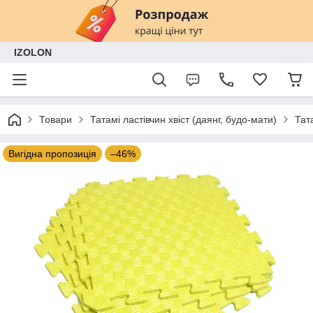
IZOLON
Товари
Татамі ластівчин хвіст (даянг, будо-мати)
Тат
Вигідна пропозиція
–46%