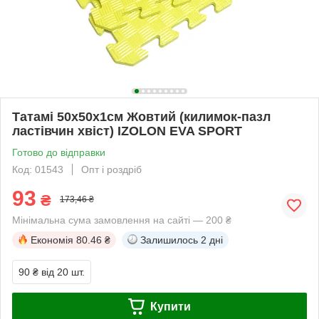
Татамі 50х50х1см Жовтий (килимок-пазл
ластівчин хвіст) IZOLON EVA SPORT
Готово до відправки
Код: 01543
Опт і роздріб
93
₴
173,46 ₴
Мінімальна сума замовлення на сайті — 200 ₴
Економія
80.46 ₴
Залишилось
2 дні
90 ₴
від 20 шт.
Купити