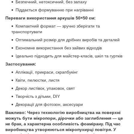
Безпечний, нетоксичний, без запаху
Піддається формуванню при нагріванні
Переваги використання аркушів 50×50 см:
Компактний формат — зручно зберігати та
транспортувати
Оптимальний розмір для дрібних виробів та деталей
Економне використання без зайвих відходів
Ідеально підходить для майстер-класів, шкіл та гуртків
Застосування:
Аплікації, прикраси, скрапбукінг
Квіти, пелюстки, листя
Декор листівок, упаковок, свят
Творчість з дітьми, DIY
Декорації для фотозон, аксесуари
Важливо:
Через технологію виробництва на поверхні
можуть бути мікропори, дірочки або заглиблення — це
не брак, а характерна особливість фоамірану. Під час
виробництва утворюються мікропухирці повітря. У