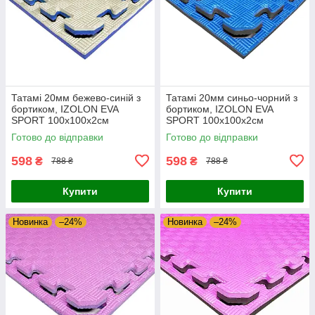
Татамі 20мм бежево-синій з
Татамі 20мм синьо-чорний з
бортиком, IZOLON EVA
бортиком, IZOLON EVA
SPORT 100х100х2см
SPORT 100х100х2см
Готово до відправки
Готово до відправки
598
598
₴
₴
788 ₴
788 ₴
Купити
Купити
Новинка
–24%
Новинка
–24%