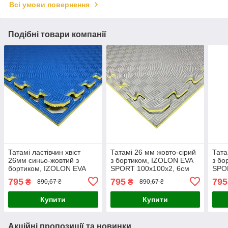
Всі умови повернення
Подібні товари компанії
Татамі ластівчин хвіст
Татамі 26 мм жовто-сірий
Тата
26мм синьо-жовтий з
з бортиком, IZOLON EVA
з бо
бортиком, IZOLON EVA
SPORT 100х100х2, 6см
SPO
SPORT 100х100х2, 6см
795
795
795
₴
₴
890,67 ₴
890,67 ₴
Купити
Купити
Акційні пропозиції та новинки