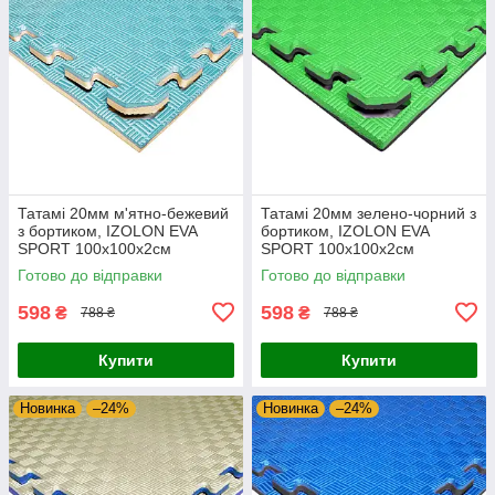
Татамі 20мм м'ятно-бежевий
Татамі 20мм зелено-чорний з
з бортиком, IZOLON EVA
бортиком, IZOLON EVA
SPORT 100х100х2см
SPORT 100х100х2см
Готово до відправки
Готово до відправки
598
598
₴
₴
788 ₴
788 ₴
Купити
Купити
Новинка
–24%
Новинка
–24%