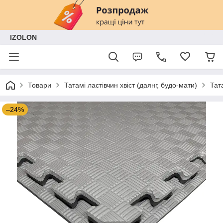
IZOLON
Товари
Татамі ластівчин хвіст (даянг, будо-мати)
Тат
–24%