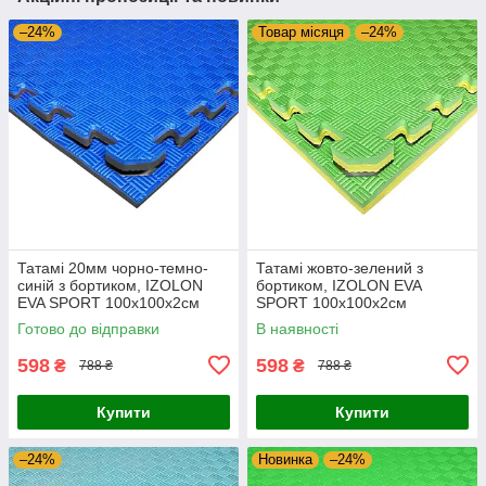
–24%
Товар місяця
–24%
Татамі 20мм чорно-темно-
Татамі жовто-зелений з
синій з бортиком, IZOLON
бортиком, IZOLON EVA
EVA SPORT 100х100х2см
SPORT 100х100х2см
Готово до відправки
В наявності
598
598
₴
₴
788 ₴
788 ₴
Купити
Купити
–24%
Новинка
–24%