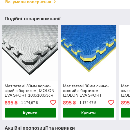
Всі умови повернення
Подібні товари компанії
Мат татамі 30мм чорно-
Мат татамі 30мм синьо-
Мат 
сірий з бортиком, IZOLON
жовтий з бортиком,
зеле
EVA SPORT 100х100х3см
IZOLON EVA SPORT
IZO
100х100х3см
100
895
895
895
₴
₴
1 174,67 ₴
1 174,67 ₴
Купити
Купити
Акційні пропозиції та новинки