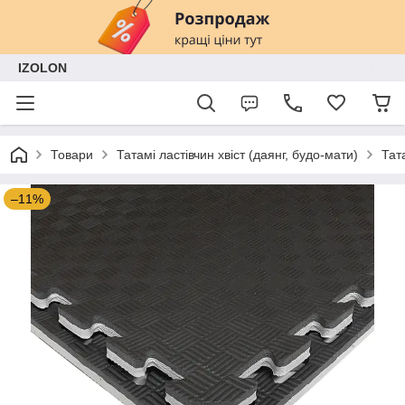
IZOLON
Товари
Татамі ластівчин хвіст (даянг, будо-мати)
Тат
–11%