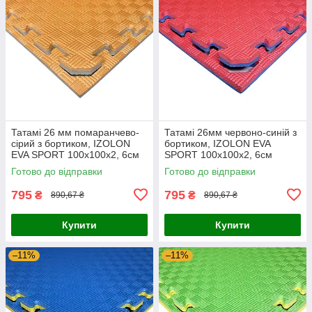
Татамі 26 мм помаранчево-
Татамі 26мм червоно-синій з
сірий з бортиком, IZOLON
бортиком, IZOLON EVA
EVA SPORT 100х100х2, 6см
SPORT 100х100х2, 6см
Готово до відправки
Готово до відправки
795
795
₴
₴
890,67 ₴
890,67 ₴
Купити
Купити
–11%
–11%