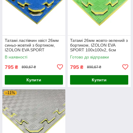
Татамі ластівчин хвіст 26мм
Татамі 26мм жовто-зелений з
синьо-жовтий з бортиком,
бортиком, IZOLON EVA
IZOLON EVA SPORT
SPORT 100х100х2, 6см
100х100х2, 6см
В наявності
Готово до відправки
795
795
₴
₴
890,67 ₴
890,67 ₴
Купити
Купити
–11%