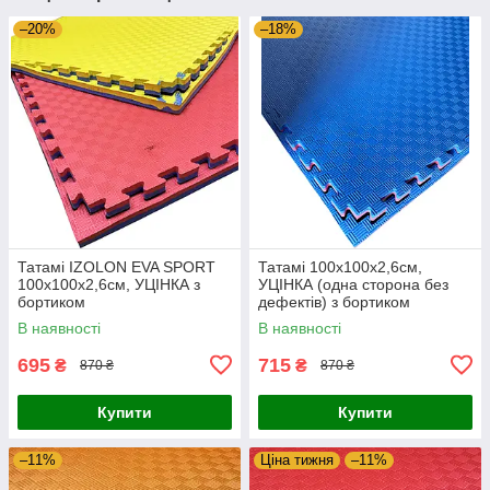
–20%
–18%
Татамі IZOLON EVA SPORT
Татамі 100х100х2,6см,
100х100х2,6см, УЦІНКА з
УЦІНКА (одна сторона без
бортиком
дефектів) з бортиком
В наявності
В наявності
695
715
₴
₴
870 ₴
870 ₴
Купити
Купити
–11%
Ціна тижня
–11%