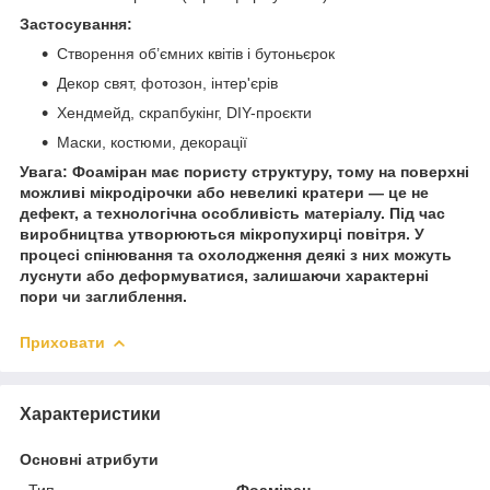
Застосування:
Створення об’ємних квітів і бутоньєрок
Декор свят, фотозон, інтер'єрів
Хендмейд, скрапбукінг, DIY-проєкти
Маски, костюми, декорації
Увага:
Фоаміран має пористу структуру, тому на поверхні
можливі мікродірочки або невеликі кратери — це не
дефект, а технологічна особливість матеріалу. Під час
виробництва утворюються мікропухирці повітря. У
процесі спінювання та охолодження деякі з них можуть
луснути або деформуватися, залишаючи характерні
пори чи заглиблення.
Приховати
Характеристики
Основні атрибути
Тип
Фоаміран