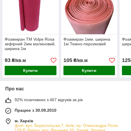
Фоамиран TM Volpe Rosa
Фоамиран 1мм, ширина
Фоа
зефірний 2мм малиновий,
1м Темно-персиковий
шир
ширина 1м
93
105
125
₴/кв.м
₴/кв.м
Купити
Купити
Про нас
92% позитивних з 467 відгуків за рік
Працює з 30.09.2010
м. Харків
філії: вул. Бориcпільска,7, Київ; пр. Олександра Поля,
129 Р, Дніпро; вул. Вишнева,33, Харків, Україна