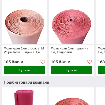
Фоамиран 1мм ЛососьTM
Фоамиран 1мм, ширина
Фоа
Volpe Rosa, ширина 1,м
1м, Пудровий
1м, 
105
105
168
₴/кв.м
₴/кв.м
Купити
Купити
Подібні товари компанії