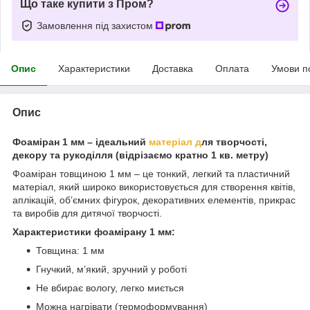
Що таке купити з Пром?
Замовлення під захистом
Опис
Характеристики
Доставка
Оплата
Умови п
Опис
Фоаміран 1 мм – ідеальний
матеріал д
ля творчості,
декору та рукоділля (відрізаємо
кратно 1 кв. метру)
Фоаміран товщиною 1 мм – це тонкий, легкий та пластичний
матеріал, який широко використовується для створення квітів,
аплікацій, об’ємних фігурок, декоративних елементів, прикрас
та виробів для дитячої творчості.
Характеристики фоамірану 1 мм:
Товщина: 1 мм
Гнучкий, м’який, зручний у роботі
Не вбирає вологу, легко миється
Можна нагрівати (термоформування)