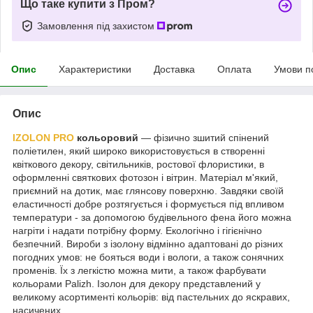
Що таке купити з Пром?
Замовлення під захистом
Опис
Характеристики
Доставка
Оплата
Умови п
Опис
IZOLON PRO
кольоровий
― фізично зшитий спінений
поліетилен, який широко використовується в створенні
квіткового декору, світильників, ростової флористики, в
оформленні святкових фотозон і вітрин. Матеріал м'який,
приємний на дотик, має глянсову поверхню. Завдяки своїй
еластичності добре розтягується і формується під впливом
температури - за допомогою будівельного фена його можна
нагріти і надати потрібну форму. Екологічно і гігієнічно
безпечний. Вироби з ізолону відмінно адаптовані до різних
погодних умов: не бояться води і вологи, а також сонячних
променів. Їх з легкістю можна мити, а також фарбувати
кольорами Palizh. Ізолон для декору представлений у
великому асортименті кольорів: від пастельних до яскравих,
насичених.