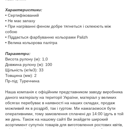
Характеристики:
• Сертифікований
• Не має запаху
• При нагріванні феном добре тягнеться і склеюють між
собою
• Піддається фарбуванню кольорами Palizh
• Велика кольорова палітра
Параметри:
Висота рулону (м): 1,0
Довжина рулону (м): 100
Щільність (кг/м3): 33
Товщина (мм): 2
Пр-під: Туреччина
Наша компанія є офіційним представником заводу виробника
даного матеріалу на території України, матеріал у великих
обсягах перебуває в наявності на наших складах, продаж
можливий як в роздріб, так і гуртом. Ми намагаємося бути
оперативними, тому замовлення сплачені до 14:00 їдуть в той
же день. Також на нашому сайті Ви знайдете широкий
асортимент супутніх товарів для виготовлення ростових квітів,