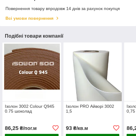
Повернення товару впродовж 14 днів за рахунок покупця
Всі умови повернення
Подібні товари компанії
Ізолон 3002 Colour Q945
Ізолон PRO Айворі 3002
Ізол
0.75 шоколад
1,5
0,75
86,25
93
86,
₴/пог.м
₴/кв.м