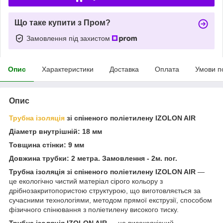
Що таке купити з Пром?
Замовлення під захистом
Опис
Характеристики
Доставка
Оплата
Умови п
Опис
Трубна ізоляція
зі спіненого поліетилену IZOLON AIR
Діаметр внутрішній:
18
мм
Товщина стінки: 9
мм
Довжина трубки: 2 метра. Замовлення - 2м. пог.
Трубна ізоляція зі спіненого поліетилену IZOLON AIR
—
це екологічно чистий матеріал сірого кольору з
дрібнозакритопористою структурою, що виготовляється за
сучасними технологіями, методом прямої екструзії, способом
фізичного спінювання з поліетилену високого тиску.
Трубна ізоляція IZOLON AIR
— це високоякісний,