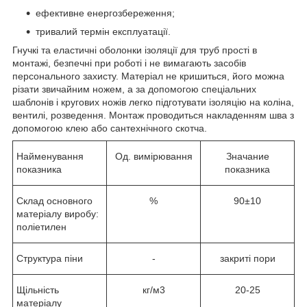
ефективне енергозбереження;
тривалий термін експлуатації.
Гнучкі та еластичні оболонки ізоляції для труб прості в
монтажі, безпечні при роботі і не вимагають засобів
персонального захисту. Матеріал не кришиться, його можна
різати звичайним ножем, а за допомогою спеціальних
шаблонів і кругових ножів легко підготувати ізоляцію на коліна,
вентилі, розведення. Монтаж проводиться накладенням шва з
допомогою клею або сантехнічного скотча.
Найменування
Од. вимірювання
Значание
показника
показника
Склад основного
%
90±10
матеріалу виробу:
поліетилен
Структура піни
-
закриті пори
Щільність
кг/м3
20-25
матеріалу