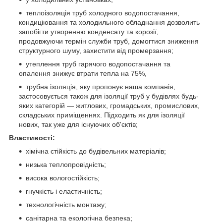
теплоізоляція труб холодного водопостачання,
кондиціювання та холодильного обладнання дозволить
запобігти утворенню конденсату та корозії,
продовжуючи термін служби труб, домогтися зниження
структурного шуму, захистити від промерзання;
утеплення труб гарячого водопостачання та
опалення знижує втрати тепла на 75%,
трубна ізоляція, яку пропонує наша компанія,
застосовується також для ізоляції труб у будівлях будь-
яких категорій — житлових, громадських, промислових,
складських приміщеннях. Підходить як для ізоляції
нових, так уже для існуючих об'єктів;
Властивості:
хімічна стійкість до будівельних матеріалів;
низька теплопровідність;
висока вологостійкість;
гнучкість і еластичність;
технологічність монтажу;
санітарна та екологічна безпека;