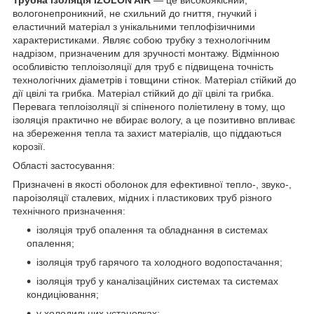
вологонепроникний, не схильний до гниття, гнучкий і
еластичний матеріал з унікальними теплофізичними
характеристиками. Являє собою трубку з технологічним
надрізом, призначеним для зручності монтажу. Відмінною
особливістю теплоізоляції для труб є підвищена точність
технологічних діаметрів і товщини стінок. Матеріал стійкий до
дії цвілі та грибка. Матеріал стійкий до дії цвілі та грибка.
Перевага теплоізоляції зі спіненого поліетилену в тому, що
ізоляція практично не вбирає вологу, а це позитивно впливає
на збереження тепла та захист матеріалів, що піддаються
корозії.
Області застосування:
Призначені в якості оболонок для ефективної тепло-, звуко-,
пароізоляції сталевих, мідних і пластикових труб різного
технічного призначення:
ізоляція труб опалення та обладнання в системах
опалення;
ізоляція труб гарячого та холодного водопостачання;
ізоляція труб у каналізаційних системах та системах
кондиціювання;
у холодильних установках;