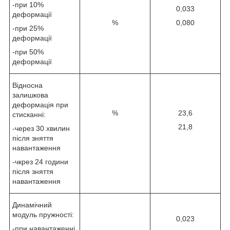
-при 10%
0,033
деформації
%
0,080
-при 25%
деформації
-при 50%
деформації
Відносна
залишкова
деформація при
%
23,6
стисканні:
21,8
-через 30 хвилин
після зняття
навантаження
-чкрез 24 години
після зняття
навантаження
Динамічний
модуль пружності:
0,023
-при навантаженні