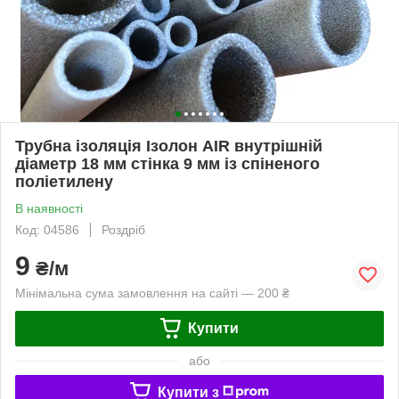
Трубна ізоляція Ізолон AIR внутрішній
діаметр 18 мм стінка 9 мм із спіненого
поліетилену
В наявності
Код: 04586
Роздріб
9
₴/м
Мінімальна сума замовлення на сайті — 200 ₴
Купити
або
Купити з