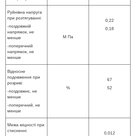
Руйнівна напруга
при розтягуванні:
0,22
-поздовжній
0,18
напрямок, не
М Па
менше
-поперечний
напрямок, не
менше
Відносне
подовження при
67
розриві:
%
52
-поздовжнє, не
менше
-поперечний, не
менше
Межа міцності при
стисненні:
0,012