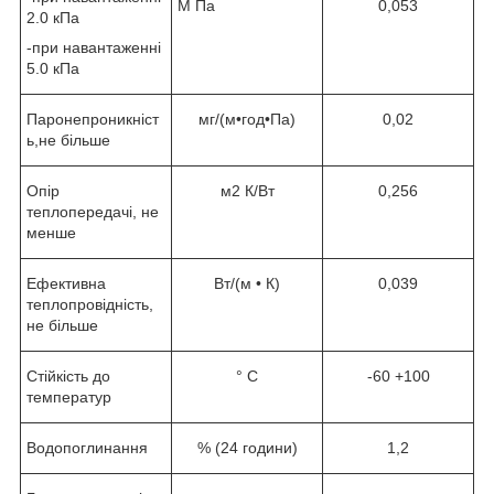
М Па
0,053
2.0 кПа
-при навантаженні
5.0 кПа
Паронепроникніст
мг/(м•год•Па)
0,02
ь,не більше
Опір
м2 К/Вт
0,256
теплопередачі, не
менше
Ефективна
Вт/(м • К)
0,039
теплопровідність,
не більше
Стійкість до
° C
-60 +100
температур
Водопоглинання
% (24 години)
1,2