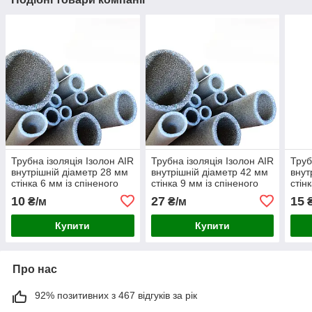
Трубна ізоляція Ізолон AIR
Трубна ізоляція Ізолон AIR
Труб
внутрішній діаметр 28 мм
внутрішній діаметр 42 мм
внут
стінка 6 мм із спіненого
стінка 9 мм із спіненого
стін
поліетилену
поліетилену
полі
10
27
15
₴/м
₴/м
₴
Купити
Купити
Про нас
92% позитивних з 467 відгуків за рік