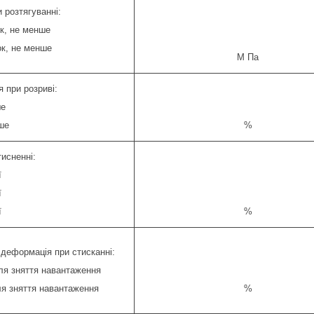
 розтягуванні:
к, не менше
ок, не менше
М Па
 при розриві:
ше
ше
%
тисненні:
ї
ї
ї
%
деформація при стисканні:
сля зняття навантаження
сля зняття навантаження
%