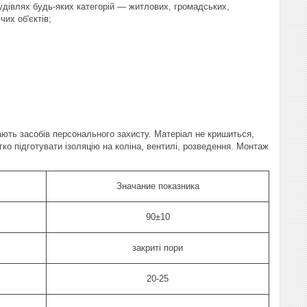
будівлях будь-яких категорій — житлових, громадських,
их об'єктів;
агають засобів персонального захисту. Матеріал не кришиться,
ко підготувати ізоляцію на коліна, вентилі, розведення. Монтаж
Значание показника
90±10
закриті пори
20-25