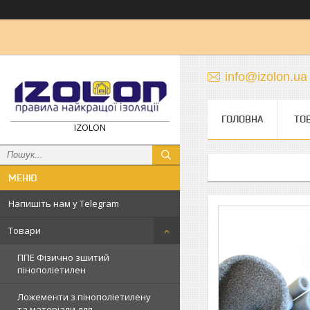
info@izolon.ua
ГОЛОВНА
ТО
IZOLON
Напишіть нам у Telegram
Товари
ППЕ Фізично зшитий
пінополіетилен
Ложементи з пінополіетилену
та матеріали для