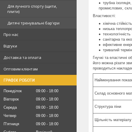
трубна ізоляція
Для лучного спорту (щити,
промислових, скла
плити)
Властивості:
Дитячі тренувальні бар'єри
хімічна стійкіст
низька теплопров
Про нас
технологічність
санітарна та еко
ефективне енер
Відгуки
тривалий термін
Доставка та оплата
Гнучкі та еластичні о
його можна різати зв
проводиться накладе
Оптовим клієнтам
ГРАФІК РОБОТИ
Найменування показ
Понеділок
09:00
18:00
Склад основного мат
Вівторок
09:00
18:00
Структура піни
Середа
09:00
18:00
Четвер
09:00
18:00
Щільність матеріалу
Пʼятниця
09:00
18:00