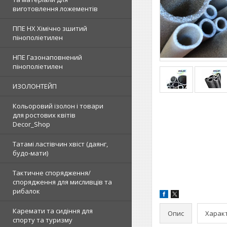
виготовлення ложементів
ППЕ НХ Хімічно зшитий
пінополіетилен
НПЕ Газонаповнений
пінополіетилен
ИЗОЛОНТЕЙП
Кольоровий ізолон і товари
для ростових квітів
Decor_Shop
Татамі ластівчин хвіст (даянг,
будо-мати)
Тактичне спорядження/
спорядження для мисливців та
рибалок
Каремати та сидіння для
Опис
Харак
спорту та туризму