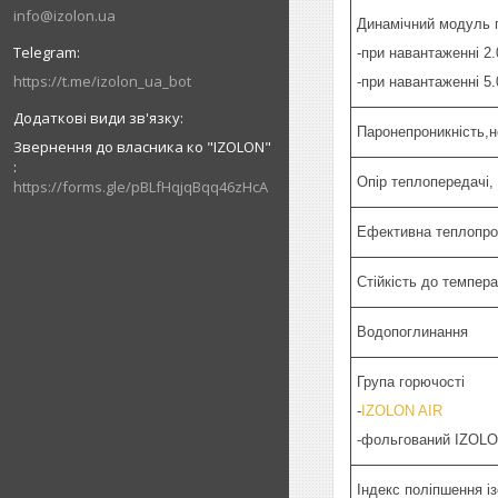
info@izolon.ua
Динамічний модуль 
-при навантаженні 2.
https://t.me/izolon_ua_bot
-при навантаженні 5.
Паронепроникність,н
Звернення до власника ко "IZOLON"
Опір теплопередачі,
https://forms.gle/pBLfHqjqBqq46zHcA
Ефективна теплопров
Стійкість до темпер
Водопоглинання
Група горючості
-
IZOLON AIR
-фольгований IZOLO
Індекс поліпшення і