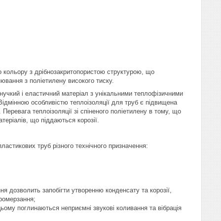
го кольору з дрібнозакритопористою структурою, що
ювання з поліетилену високого тиску.
гнучкий і еластичний матеріал з унікальними теплофізичними
Відмінною особливістю теплоізоляції для труб є підвищена
а. Перевага теплоізоляції зі спіненого поліетилену в тому, що
теріалів, що піддаються корозії.
пластикових труб різного технічного призначення:
я дозволить запобігти утворенню конденсату та корозії,
ромерзання;
ьому поглинаються неприємні звукові коливання та вібрація