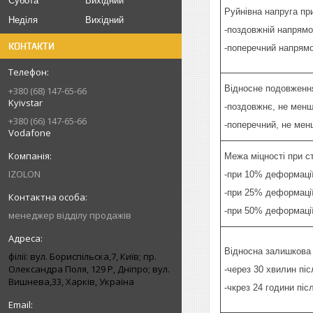
Субота
Вихідний
Руйнівна напруга при
Неділя
Вихідний
-поздовжній напрямо
КОНТАКТИ
-поперечний напрям
Відносне подовження
+380 (68) 147-65-66
Kyivstar
-поздовжнє, не мен
+380 (66) 147-65-66
-поперечний, не мен
Vodafone
Межа міцності при с
IZOLON
-при 10% деформаці
-при 25% деформаці
-при 50% деформаці
менеджер відділу продажів
Відносна залишкова 
філії: вул. Бориcпільска,7, Київ; пр.
Олександра Поля, 129 Р, Дніпро; вул.
-через 30 хвилин пі
Вишнева,33, Харків, Україна
-чкрез 24 години пі