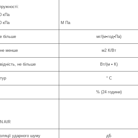
пружності:
0 кПа
0 кПа
М Па
е більше
мг/(м•год•Па)
 не менше
м2 К/Вт
ідність, не більше
Вт/(м • К)
атур
° C
% (24 години)
N AIR
золяції ударного шуму
дБ