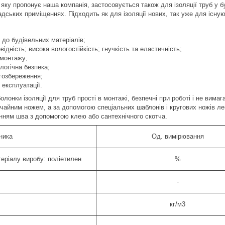
, яку пропонує наша компанія, застосовується також для ізоляції труб у 
дських приміщеннях. Підходить як для ізоляції нових, так уже для існуюч
ь до будівельних матеріалів;
ідність; висока вологостійкість; гнучкість та еластичність;
 монтажу;
логічна безпека;
гозбереження;
 експлуатації.
болонки ізоляції для труб прості в монтажі, безпечні при роботі і не вим
ичайним ножем, а за допомогою спеціальних шаблонів і кругових ножів лег
нням шва з допомогою клею або сантехнічного скотча.
ника
Од. вимірювання
еріалу виробу: поліетилен
%
-
кг/м3