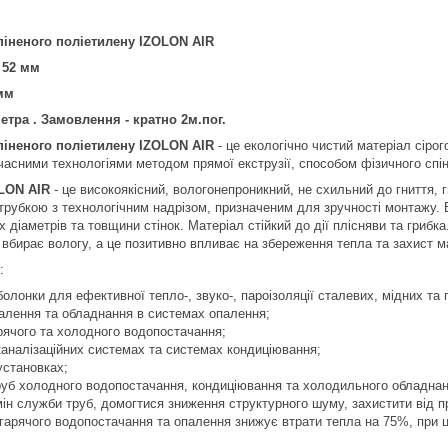
піненого поліетилену IZOLON AIR
52
мм
мм
етра . Замовлення - кратно 2м.пог.
спіненого поліетилену IZOLON AIR
- це екологічно чистий матеріал сіро
часними технологіями методом прямої екструзії, способом фізичного спін
OLON AIR
- це високоякісний, вологонепроникний, не схильний до гниття, 
трубкою з технологічним надрізом, призначеним для зручності монтажу. 
х діаметрів та товщини стінок. Матеріал стійкий до дії плісняви ​​та грибк
 вбирає вологу, а це позитивно впливає на збереження тепла та захист ма
:
болонки для ефективної тепло-, звуко-, пароізоляції сталевих, мідних та 
палення та обладнання в системах опалення;
арячого та холодного водопостачання;
 каналізаційних системах та системах кондиціювання;
установках;
руб холодного водопостачання, кондиціювання та холодильного обладнанн
н служби труб, домогтися зниження структурного шуму, захистити від п
гарячого водопостачання та опалення знижує втрати тепла на 75%, при ц