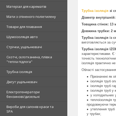
Матеріал для карематів
Трубна ізоляція
зі с
Мати з спіненого поліетилену
Діаметр внутрішній:
Товщина стінок: 13
Товари для плавання
Довжина трубки: 2 м
Шумоізоляція авто
Трубна ізоляція із 
виготовляється за су
Стрічки, ущільнювачі
Трубна ізоляція IZ
характеристиками. Є 
Скотчі, склотканина, плівка
точність технологічни
"тепла підлога"
ізоляція практично не
Області застосування
Трубна ізоляція
Призначені як о
ізоляція труб о
Джгут ущільнювач
ізоляція труб г
ізоляція труб у
Електрогенератори
у холодильних 
бензинові/дизельні
теплоізоляція т
продовжуючи термі
Вироби для салонів краси та
утеплення труб 
SPA
у трубах;