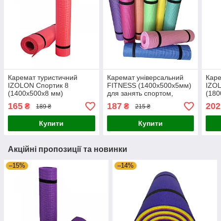
Каремат туристичний
Каремат універсальний
Каре
IZOLON Спортик 8
FITNESS (1400х500x5мм)
IZO
(1400х500х8 мм)
для занять спортом,
(180
кольоровий, для спорту та
похідний
коль
165
187
202
₴
₴
189 ₴
215 ₴
відпочинку, похідний
відп
м'який до намету
м'як
Купити
Купити
Акційні пропозиції та новинки
–15%
–14%