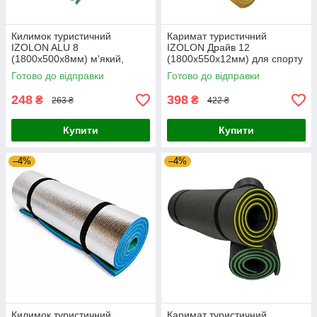
Килимок туристичний
Каримат туристичний
IZOLON ALU 8
IZOLON Драйв 12
(1800х500х8мм) м'який,
(1800х550х12мм) для спорту
кольоровий, похідний,
та відпочинку похідний
Готово до відправки
Готово до відправки
ламінований, в намет
м'який до намету
248
398
₴
₴
263 ₴
422 ₴
Купити
Купити
–4%
–4%
Килимок туристичний
Каримат туристичний