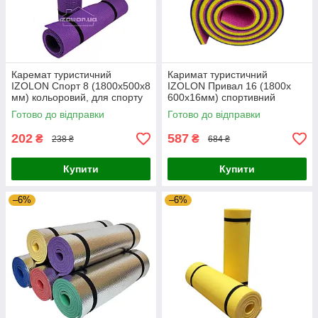
Каремат туристичний
Каримат туристичний
IZOLON Спорт 8 (1800х500х8
IZOLON Привал 16 (1800х
мм) кольоровий, для спорту
600х16мм) спортивний
та відпочинку, похідний
двошаровий кольоровий для
Готово до відправки
Готово до відправки
м'який у намет
туризма та відпочинку
202
587
₴
₴
238 ₴
684 ₴
Купити
Купити
–6%
–6%