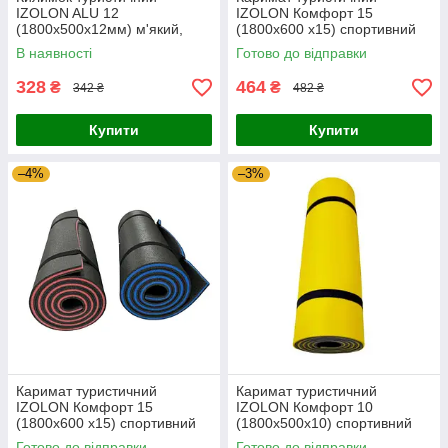
IZOLON ALU 12
IZOLON Комфорт 15
(1800х500х12мм) м'який,
(1800х600 х15) спортивний
кольоровий, похідний,
тришаровий, для туризма
В наявності
Готово до відправки
ламінований, в намет
328
464
₴
₴
342 ₴
482 ₴
Купити
Купити
–4%
–3%
Каримат туристичний
Каримат туристичний
IZOLON Комфорт 15
IZOLON Комфорт 10
(1800х600 х15) спортивний
(1800х500х10) спортивний
тришаровий, для туризма
двошаровий, для туризма
Готово до відправки
Готово до відправки