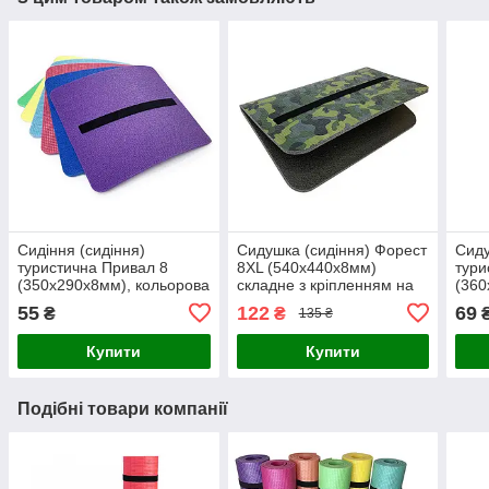
Сидіння (сидіння)
Сидушка (сидіння) Форест
Сиду
туристична Привал 8
8XL (540х440х8мм)
тури
(350х290х8мм), кольорова
складне з кріпленням на
(360
з кріпленням на пояс
пояс
одно
55
122
69
₴
₴
135 ₴
кріп
Купити
Купити
Подібні товари компанії