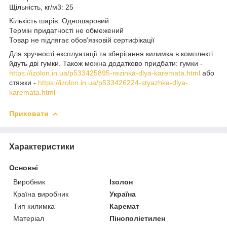
Щільність, кг/м3: 25
Кількість шарів: Одношаровий
Термін придатності не обмежений
Товар не підлягає обов'язковій сертифікації
Для зручності експлуатації та зберігання килимка в комплекті
йдуть дві гумки. Також можна додатково придбати: гумки -
https://izolon.in.ua/p533425895-rezinka-dlya-karemata.html
або
стяжки -
https://izolon.in.ua/p533426224-styazhka-dlya-
karemata.html
Приховати
Характеристики
Основні
Виробник
Ізолон
Країна виробник
Україна
Тип килимка
Каремат
Матеріал
Пінополіетилен