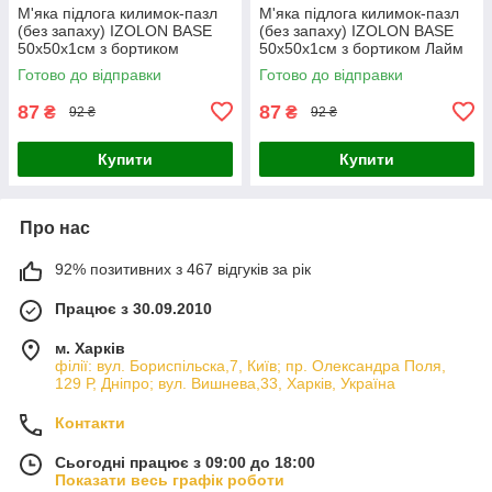
М'яка підлога килимок-пазл
М'яка підлога килимок-пазл
(без запаху) IZOLON BASE
(без запаху) IZOLON BASE
50х50х1см з бортиком
50х50х1см з бортиком Лайм
Жовтий (без тиснення)
(без тиснення)
Готово до відправки
Готово до відправки
87
87
₴
₴
92 ₴
92 ₴
Купити
Купити
Про нас
92% позитивних з 467 відгуків за рік
Працює з 30.09.2010
м. Харків
філії: вул. Бориcпільска,7, Київ; пр. Олександра Поля,
129 Р, Дніпро; вул. Вишнева,33, Харків, Україна
Контакти
Сьогодні працює з 09:00 до 18:00
Показати весь графік роботи