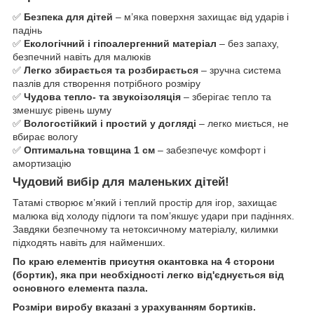
✅
Безпека для дітей
– м’яка поверхня захищає від ударів і
падінь
✅
Екологічний і гіпоалергенний матеріал
– без запаху,
безпечний навіть для малюків
✅
Легко збирається та розбирається
– зручна система
пазлів для створення потрібного розміру
✅
Чудова тепло- та звукоізоляція
– зберігає тепло та
зменшує рівень шуму
✅
Вологостійкий і простий у догляді
– легко миється, не
вбирає вологу
✅
Оптимальна товщина 1 см
– забезпечує комфорт і
амортизацію
Чудовий вибір для маленьких дітей!
Татамі створює м’який і теплий простір для ігор, захищає
малюка від холоду підлоги та пом’якшує удари при падіннях.
Завдяки безпечному та нетоксичному матеріалу, килимки
підходять навіть для найменших.
По краю елементів присутня окантовка на 4 сторони
(бортик), яка при необхідності легко від'єднується від
основного елемента пазла.
Розміри виробу вказані з урахуванням бортиків.