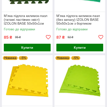
М'яка підлога килимок-пазл
М'яка підлога килимок-пазл
(татамі ластівчин хвіст)
(без запаху) IZOLON BASE
IZOLON BASE 50х50х1см
50х50х1см з бортиком
Олив
Зелений (без тиснення)
Готово до відправки
Готово до відправки
85
87
₴
₴
95 ₴
92 ₴
Купити
Купити
Новинка
–5%
Новинка
–5%