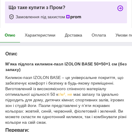
Що таке купити з Пром?
Замовлення під захистом
Опис
Характеристики
Доставка
Оплата
Умови п
Опис
М’яка підлога килимок-пазл IZOLON BASE 50×50×1 см (без
запаху)
Килимок-пазл IZOLON BASE – це універсальне покриття, що
забезпечує комфорт і безпеку в будь-якому приміщенні.
Виготовлений із високоякісного спіненого матеріалу
оптимальної щільності 50 к
г/м³, не
має запаху та ідеально
підходить для дому, дитячих кімнат, спортивних залів, ігрових
зон і студій йоги. Пазли представлені у п’яти яскравих
кольорах: жовтий, синій, червоний, фіолетовий і зелений. Ви
можете скласти як однотонний килимок, так і комбінувати різні
кольори на свій смак.
Переваги: