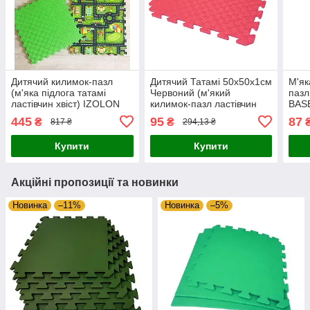
Дитячий килимок-пазл
Дитячий Татамі 50х50х1см
М'як
(м'яка підлога татамі
Червоний (м'який
пазл
ластівчин хвіст) IZOLON
килимок-пазл ластівчин
BASE
EVA ДОРОГА 50х50х1 см
хвіст) IZOLON EVA KIDS
борт
445
95
87
₴
₴
817 ₴
294,13 ₴
(комплект 4 шт)
тисн
Купити
Купити
Акційні пропозиції та новинки
Новинка
–11%
Новинка
–5%