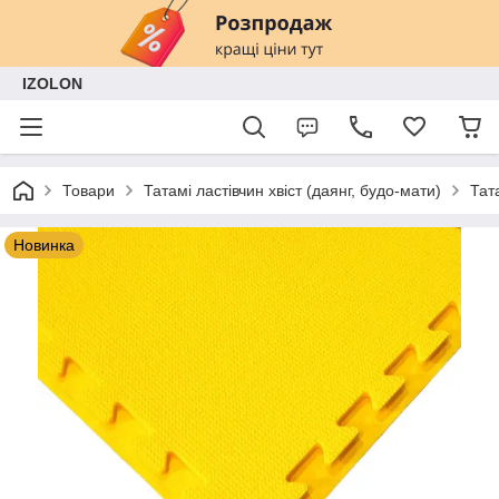
IZOLON
Товари
Татамі ластівчин хвіст (даянг, будо-мати)
Тат
Новинка