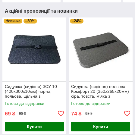
Акційні пропозиції та новинки
Новинка
–30%
–24%
Сидушка (сидіння) ЗСУ 10
Сидушка (сидіння) польова
(400х300х10мм) чорна,
Комфорт 20 (350х265х20мм)
польова, щільна з
сіра, товста, м'яка з
кріпленням на пояс
кріпленням на пояс
Готово до відправки
Готово до відправки
69
74
₴
₴
98 ₴
98 ₴
Купити
Купити