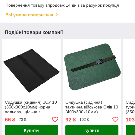
Повернення товару впродовж 14 днів за рахунок покупця
Всі умови повернення
Подібні товари компанії
Сидушка (сидіння) ЗСУ 10
Сидушка (сидіння)
Сиду
(350х300х10мм) чорна,
тактична військова Олів 10
тури
польова, щільна з
(400х300х10мм)
(350
кріпленням на пояс
одношарове сидіння
товс
66
92
103
₴
₴
73 ₴
102 ₴
високої щільності з
відп
кріпленням на пояс
на п
Купити
Купити