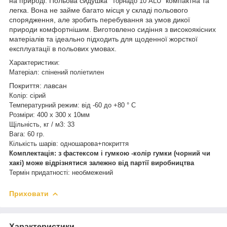
на природі. Польова сидушка "
" компактна та
Торнадо 10 ALU
легка. Вона не займе багато місця у складі польового
спорядження, але зробить перебування за умов дикої
природи комфортнішим. Виготовлено сидіння з високоякісних
матеріалів та ідеально підходить для щоденної жорсткої
експлуатації в польових умовах.
Характеристики:
Матеріал: спінений поліетилен
Покриття: лавсан
Колір: сірий
Температурний режим: від -60 до +80 ° С
Розміри: 400 х 300 х 10мм
Щільність, кг / м3: 33
Вага: 60 гр.
Кількість шарів: одношарова+покриття
Комплектація: з фастексом і гумкою -колір гумки (чорний чи
хакі) може відрізнятися залежно від партії виробництва
Термін придатності: необмежений
Приховати
Характеристики