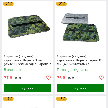
–22%
–22%
Сидушка (сидіння)
Сидушка (сидіння)
туристична Форест 8 мм
туристична Форест Термо 8
(350х265х8мм) одношарова з
мм (400х300х8мм) з
покриттям
покриттям, фольгована
В наявності
Готово до відправки
77
76
₴
₴
99 ₴
97 ₴
Купити
Купити
–17%
–13%