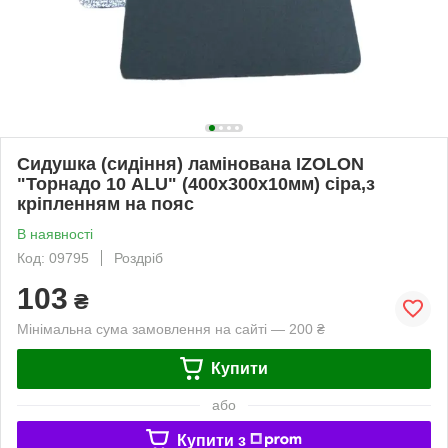
Сидушка (сидіння) ламінована IZOLON
"Торнадо 10 ALU" (400х300х10мм) сіра,з
кріпленням на пояс
В наявності
Код: 09795
Роздріб
103
₴
Мінімальна сума замовлення на сайті — 200 ₴
Купити
або
Купити з