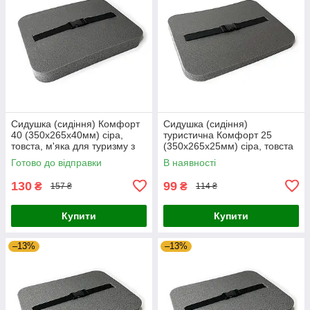
Сидушка (сидіння) Комфорт
Сидушка (сидіння)
40 (350х265х40мм) сіра,
туристична Комфорт 25
товста, м'яка для туризму з
(350х265х25мм) сіра, товста
кріпленням на пояс
з кріпленням на пояс
Готово до відправки
В наявності
130
99
₴
₴
157 ₴
114 ₴
Купити
Купити
–13%
–13%