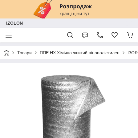
IZOLON
Товари
ППЕ НХ Хімічно зшитий пінополіетилен
ІЗОЛ