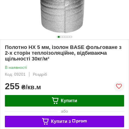
Полотно НХ 5 мм, ізолон BASE фольговане з
2-х сторін теплоізоляційне, відбиваюча
щільності 30кг/м³
В наявності
Код: 09201
Роздріб
255
₴/кв.м
Купити
або
Купити з