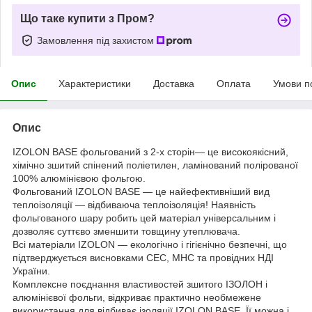
Що таке купити з Пром?
Замовлення під захистом
Опис
Характеристики
Доставка
Оплата
Умови п
Опис
IZOLON BASE фольгований з 2-х сторін― це високоякісний,
хімічно зшитий спінений поліетилен, ламінований полірованої
100% алюмінієвою фольгою.
Фольгований IZOLON BASE ― це найефективніший вид
теплоізоляції ― відбиваюча теплоізоляція! Наявність
фольгованого шару робить цей матеріал універсальним і
дозволяє суттєво зменшити товщину утеплювача.
Всі матеріали IZOLON ― екологічно і гігієнічно безпечні, що
підтверджується висновками СЕС, МНС та провідних НДІ
України.
Комплексне поєднання властивостей зшитого ІЗОЛОН і
алюмінієвої фольги, відкриває практично необмежене
використання для відбиває ізоляції IZOLON BASE. Її можна і