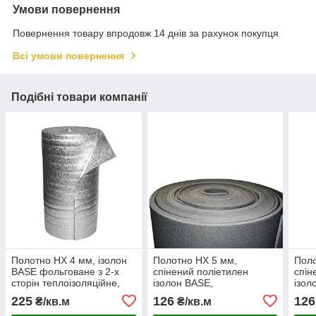
Умови повернення
Повернення товару впродовж 14 днів за рахунок покупця
Всі умови повернення
Подібні товари компанії
Полотно НХ 4 мм, ізолон
Полотно НХ 5 мм,
Поло
BASE фольговане з 2-х
спінений поліетилен
спін
сторін теплоізоляційне,
ізолон BASE,
ізол
відбиваюча щільності 30кг/
теплоізоляційна підкладка
тепл
225
126
126
₴/кв.м
₴/кв.м
м³ ширина 1м
підвищеної щільності 30
30 к