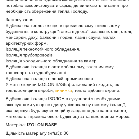
потрібно використовувати скрізь, де виникають питання про
необхідність збереження тепла і холоду.
Застосування:
Відбиваюча теплоізоляція в промисловому і цивільному
будівництві: в конструкції "тепла підлога", зовнішніх стін, стелі,
мансарди, даху, балкони і лоджії, лазні і сауни, малих
архітектурних форм.
Ізоляція технологічного обладнання.
Ізоляція трубопроводів.
Ізоляція холодильного обладнання та камер.
Відбиваюча ізоляція в автомобільному, залізничному
транспорті та суднобудуванні.
Відбиваюча ізоляція в легкій промисловості.
У житті людини IZOLON BASE фольгований входить, як
теплоізоляційні вироби,
килимки
, тепло відбивні екрани.
Відбиваюча ізоляція ІЗОЛОН в сукупності з необхідними
аксесуарами утворює єдину універсальну систему ізоляції,
яка вирішує будь-яку ізоляційну завдання для капітального,
житлового і промислового будівництва та інженерних мереж.
Матеріал:
IZOLON
BASE
Щільність матеріалу (кг/м
3
): 30