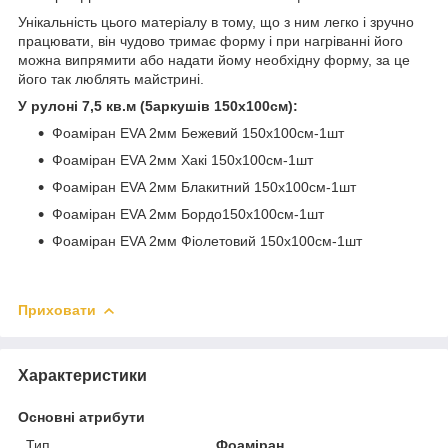
Унікальність цього матеріалу в тому, що з ним легко і зручно
працювати, він чудово тримає форму і при нагріванні його
можна випрямити або надати йому необхідну форму, за це
його так люблять майстрині.
У рулоні 7,5 кв.м (5аркушів 150х100см):
Фоаміран EVA 2мм Бежевий 150х100см-1шт
Фоаміран EVA 2мм Хакі 150х100см-1шт
Фоаміран EVA 2мм Блакитний 150х100см-1шт
Фоаміран EVA 2мм Бордо150х100см-1шт
Фоаміран EVA 2мм Фіолетовий 150х100см-1шт
Приховати
Характеристики
Основні атрибути
Тип
Фоаміран