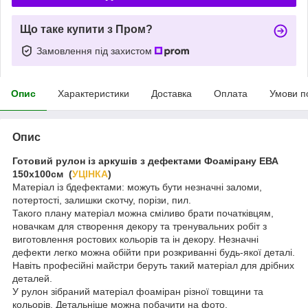
Що таке купити з Пром?
Замовлення під захистом
Опис
Характеристики
Доставка
Оплата
Умови п
Опис
Готовий рулон із аркушів з дефектами Фоамірану ЕВА
150х100см (
УЦІНКА
)
Матеріал із бдефектами: можуть бути незначні заломи,
потертості, залишки скотчу, порізи, пил.
Такого плану матеріал можна сміливо брати початківцям,
новачкам для створення декору та тренувальних робіт з
виготовлення ростових кольорів та ін декору. Незначні
дефекти легко можна обійти при розкриванні будь-якої деталі.
Навіть професійні майстри беруть такий матеріал для дрібних
деталей.
У рулон зібраний матеріал фоаміран різної товщини та
кольорів. Детальніше можна побачити на фото.