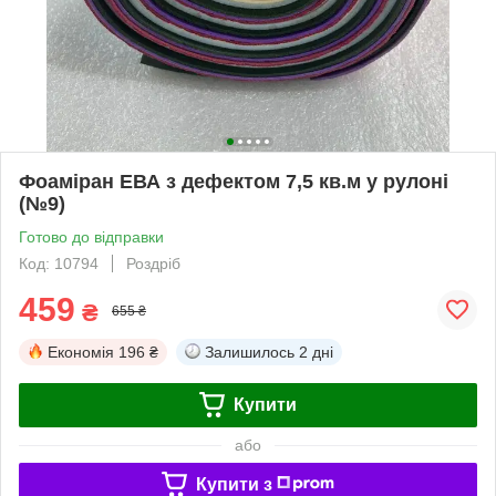
Фоаміран ЕВА з дефектом 7,5 кв.м у рулоні
(№9)
Готово до відправки
Код: 10794
Роздріб
459
₴
655 ₴
Економія
196 ₴
Залишилось
2 дні
Купити
або
Купити з