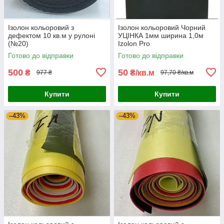
Ізолон кольоровий з
Ізолон кольоровий Чорний
дефектом 10 кв.м у рулоні
УЦІНКА 1мм ширина 1,0м
(№20)
Izolon Pro
Готово до відправки
Готово до відправки
500
50
₴
₴/кв.м
977 ₴
97,70 ₴/кв.м
Купити
Купити
–43%
–43%