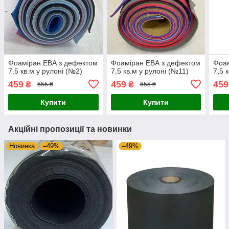
Фоаміран ЕВА з дефектом
Фоаміран ЕВА з дефектом
Фоам
7,5 кв.м у рулоні (№2)
7,5 кв.м у рулоні (№11)
7,5 
459
459
459
₴
₴
655 ₴
655 ₴
Купити
Купити
Акційні пропозиції та новинки
Новинка
–49%
–49%