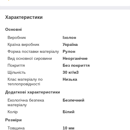
Характеристики
Основні
Виробник
Ізолон
Країна виробник
Україна
Форма поставки матеріалу
Рулон
Вид основної сировини
Неорганічне
Покриття
Без покриття
Щільність
30 кг/м3
Клас матеріалу по
Низька
теплопровідності
Додаткові характеристики
Екологічна безпека
Безпечний
матеріалу
Колір
Білий
Розміри
Товщина
10 мм