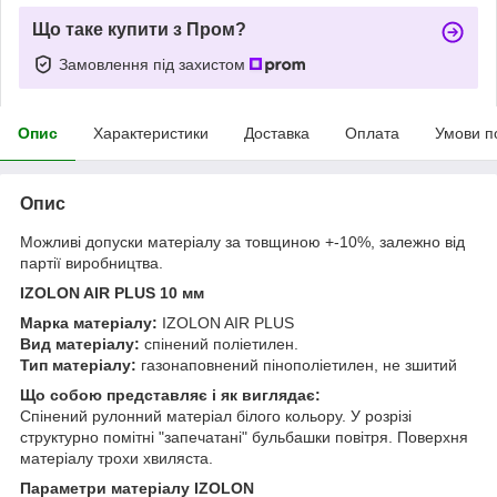
Що таке купити з Пром?
Замовлення під захистом
Опис
Характеристики
Доставка
Оплата
Умови п
Опис
Можливі допуски матеріалу за товщиною +-10%, залежно від
партії виробництва.
IZOLON AIR PLUS 10 мм
Марка матеріалу:
IZOLON AIR PLUS
Вид матеріалу:
спінений поліетилен.
Тип матеріалу:
газонаповнений пінополіетилен, не зшитий
Що собою представляє і як виглядає:
Спінений рулонний матеріал білого кольору. У розрізі
структурно помітні "запечатані" бульбашки повітря. Поверхня
матеріалу трохи хвиляста.
Параметри матеріалу IZOLON