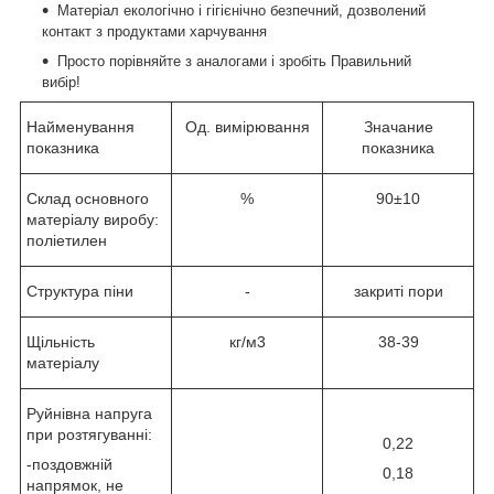
Матеріал екологічно і гігієнічно безпечний, дозволений
контакт з продуктами харчування
Просто порівняйте з аналогами і зробіть Правильний
вибір!
Найменування
Од. вимірювання
Значание
показника
показника
Склад основного
%
90±10
матеріалу виробу:
поліетилен
Структура піни
-
закриті пори
Щільність
кг/м3
38-39
матеріалу
Руйнівна напруга
при розтягуванні:
0,22
-поздовжній
0,18
напрямок, не