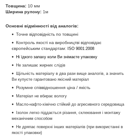
Товщина:
10 мм
Ширина рулону:
1м
Основні відмінності від аналогів:
Точне відповідність по товщині
Контроль якості на виробництві відповідає
європейським стандартам:
ISO 9001:2008
Ні їдкого запаху коли Ви знімаєте упаковку
Не залишає жирних слідів
Щільність матеріалу в два рази вище аналогів, а значить
Ви купуєте гарантовано якісний матеріал
Розумне співвідношення ціна / якість
Матеріал не вбирає вологу
Масло-нафто-хімічно стійкий до агресивного середовища
Ізолон легко піддається різання, склеювання і монтажу
механічним способом
Не дряпає поверхні інших матеріалів (при використанні в
якості упаковки)