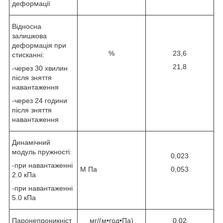
деформації
Відносна
залишкова
деформація при
%
23,6
стисканні:
21,8
-через 30 хвилин
після зняття
навантаження
-через 24 години
після зняття
навантаження
Динамічний
модуль пружності:
0,023
-при навантаженні
М Па
0,053
2.0 кПа
-при навантаженні
5.0 кПа
Паронепроникніст
мг/(м•год•Па)
0,02