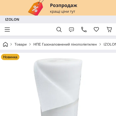
IZOLON
Товари
НПЕ Газонаповнений пінополіетилен
IZOLON
Новинка