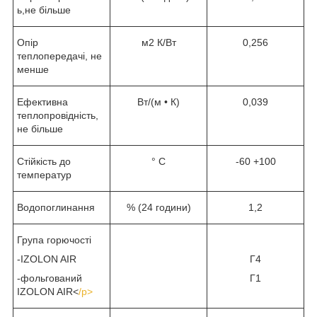
ь,не більше
Опір
м2 К/Вт
0,256
теплопередачі, не
менше
Ефективна
Вт/(м • К)
0,039
теплопровідність,
не більше
Стійкість до
° C
-60 +100
температур
Водопоглинання
% (24 години)
1,2
Група горючості
-IZOLON AIR
Г4
-фольгований
Г1
IZOLON AIR<
/p>