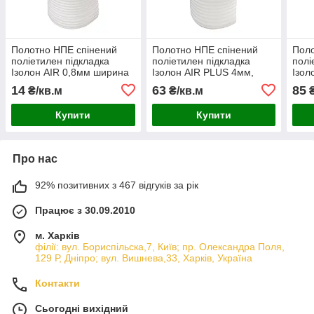
Полотно НПЕ спінений
Полотно НПЕ спінений
Поло
поліетилен підкладка
поліетилен підкладка
полі
Ізолон AIR 0,8мм ширина
Ізолон AIR PLUS 4мм,
Ізол
1м
ширина 1,05м підвищеної
1,05
14
63
85
₴/кв.м
₴/кв.м
₴
щільності 30кг/м3
щіль
Купити
Купити
Про нас
92% позитивних з 467 відгуків за рік
Працює з 30.09.2010
м. Харків
філії: вул. Бориcпільска,7, Київ; пр. Олександра Поля,
129 Р, Дніпро; вул. Вишнева,33, Харків, Україна
Контакти
Сьогодні вихідний