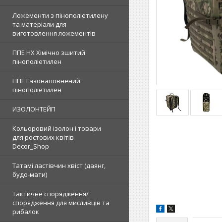
Ложементи з пінополіетилену
та матеріали для
виготовлення ложементів
ППЕ НХ Хімічно зшитий
пінополіетилен
НПЕ Газонаповнений
пінополіетилен
ИЗОЛОНТЕЙП
Кольоровий ізолон і товари
для ростових квітів
Decor_Shop
Татамі ластівчин хвіст (даянг,
будо-мати)
Тактичне спорядження/
спорядження для мисливців та
рибалок