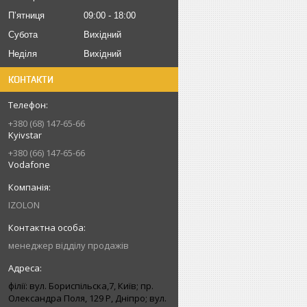
Пʼятниця
09:00
18:00
Субота
Вихідний
Неділя
Вихідний
КОНТАКТИ
+380 (68) 147-65-66
Kyivstar
+380 (66) 147-65-66
Vodafone
IZOLON
менеджер відділу продажів
філії: вул. Бориcпільска,7, Київ; пр.
Олександра Поля, 129 Р, Дніпро; вул.