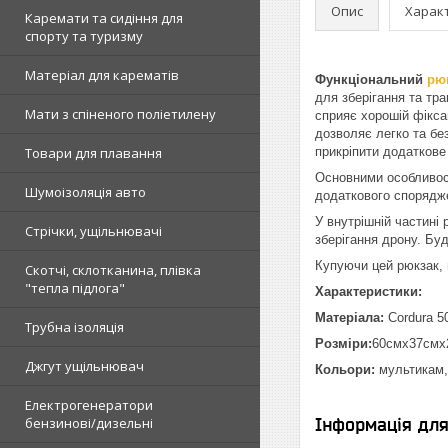
Опис
Харак
Каремати та сидіння для
спорту та туризму
Матеріал для карематів
Функціональний
рю
для зберігання та тр
Мати з спіненого поліетилену
сприяє хорошій фікса
дозволяє легко та бе
Товари для плавання
прикріпити додатков
Основними особливост
Шумоізоляція авто
додаткового спорядже
У внутрішній частині
Стрічки, ущільнювачі
зберігання дрону. Бу
Купуючи цей рюкзак, в
Скотчі, склотканина, плівка
"тепла підлога"
Характеристики:
Матеріала:
Cordura 5
Трубна ізоляція
Розміри:
60смх37смх
Джгут ущільнювач
Кольори:
мультикам,
Електрогенератори
бензинові/дизельні
Інформація дл