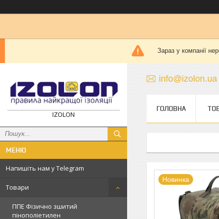
Зараз у компанії не
info@izolon.ua
ГОЛОВНА
ТО
IZOLON
Напишіть нам у Telegram
Новинка
Товари
ППЕ Фізично зшитий
пінополіетилен