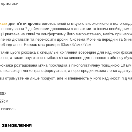
теристики
кзак
для п'яти дронів
виготовлений із міцного високоякісного вологові
анспортування 7-дюймовими дроновами з лопатями та іншим необхідним о
ції рюкзака на спині та комфортному його використанню, навіть при необх
зпечно діставати та переносити дрони. Система Molle на передній та бічн
е обладнання. Рюкзак має розміри 60смх37смх27см.
ями цього рюкзака є спеціальні кріплення всередині для надійної фіксаці
ння, а також внутрішня глибока м'яка кишеня для планшета або ноутбука
 рюкзака розташована м'яка прокладка з пінополієтилену товщиною 10 мм,
дь-яка секція легко трансформується, а перегородки можна легко адаптув
и отримуєте не лише продукт, але й впевненість у його надійності під ча
00D
27см
 пиксель
я замовлення