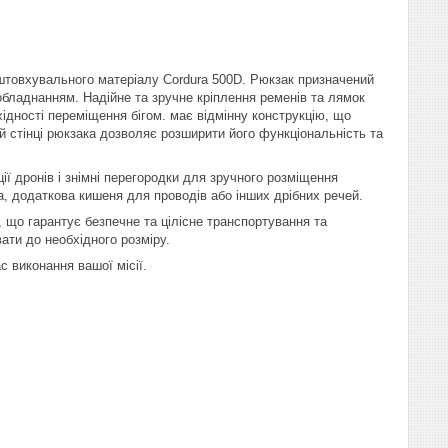
дштовхувального матеріалу Cordura 500D. Рюкзак призначений
бладнанням. Надійне та зручне кріплення ременів та лямок
ідності переміщення бігом. має відмінну конструкцію, що
ій стінці рюкзака дозволяє розширити його функціональність та
ї дронів і знімні перегородки для зручного розміщення
, додаткова кишеня для проводів або інших дрібних речей.
 що гарантує безпечне та цілісне транспортування та
ати до необхідного розміру.
с виконання вашої місії.