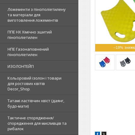
Ложементи з пінополіетилену
та матеріали для
виготовлення ложементів
ППЕ НХ Хімічно зшитий
пінополіетилен
–19%
НПЕ Газонаповнений
пінополіетилен
ИЗОЛОНТЕЙП
Кольоровий ізолон і товари
для ростових квітів
Decor_Shop
Татамі ластівчин хвіст (даянг,
будо-мати)
Тактичне спорядження/
спорядження для мисливців та
рибалок