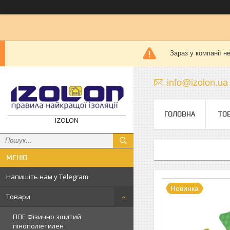
Зараз у компанії н
info@izolon.ua
ГОЛОВНА
ТО
IZOLON
Напишіть нам у Telegram
Новинка
Товари
ППЕ Фізично зшитий
пінополіетилен