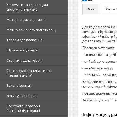
Каремати та сидіння для
Опис
Харак
спорту та туризму
Матеріал для карематів
Дошка для плавання (
Мати з спіненого поліетилену
само для відпрацюван
ефективний пристрій 
Товари для плавання
дозволяють міцно та 
Переваги матеріалу:
Шумоізоляція авто
- не слизький, міцний;
Стрічки, ущільнювачі
- стійкий до хлорован
- не вбирає вологу;
Скотчі, склотканина, плівка
"тепла підлога"
- гігієнічний, легко 
Кольори:
червоно-син
Трубна ізоляція
зелено-чорний, фіоле
Розмір:
довжина 47см
Джгут ущільнювач
Термін придатності: 
Електрогенератори
бензинові/дизельні
Інформація дл