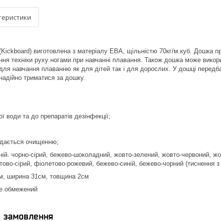
теристики
Kickboard) виготовлена з матеріалу ЕВА, щільністю 70кг/м.куб. Дошка п
ня техніки руху ногами при навчанні плавання. Також дошка може викор
для навчання плаванню як для дітей так і для дорослих. У дошці передба
надійно триматися за дошку.
ої води та до препаратів дезінфекції;
піддається очищенню;
ій. чорно-сірий, бежево-шоколадний, жовто-зелений, жовто-червоний, жо
тово-сірий, фіолетово-рожевий, бежево-синій, бежево-чорний (тиснення з 
, ширина 31см, товщина 2см
не обмежений
я замовлення