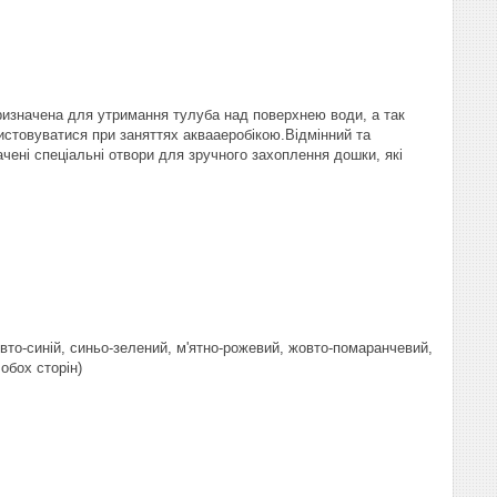
ризначена для утримання тулуба над поверхнею води, а так
истовуватися при заняттях аквааеробікою.Відмінний та
чені спеціальні отвори для зручного захоплення дошки, які
вто-синій, синьо-зелений, м'ятно-рожевий, жовто-помаранчевий,
обох сторін)