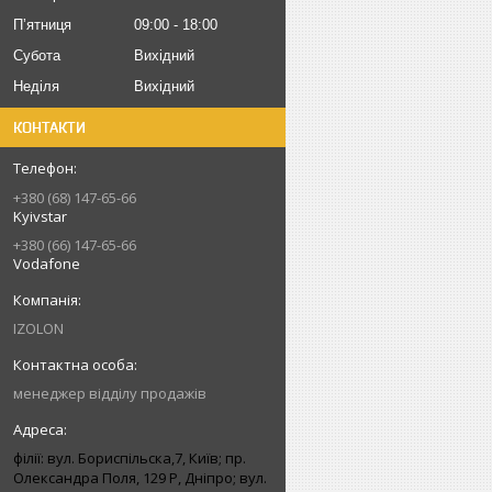
Пʼятниця
09:00
18:00
Субота
Вихідний
Неділя
Вихідний
КОНТАКТИ
+380 (68) 147-65-66
Kyivstar
+380 (66) 147-65-66
Vodafone
IZOLON
менеджер відділу продажів
філії: вул. Бориcпільска,7, Київ; пр.
Олександра Поля, 129 Р, Дніпро; вул.