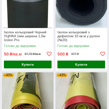
Ізолон кольоровий Чорний
Ізолон кольоровий з
УЦІНКА 1мм ширина 1,0м
дефектом 10 кв.м у рулоні
Izolon Pro
(№20)
Готово до відправки
Готово до відправки
50
500
₴/кв.м
₴
97,70 ₴/кв.м
977 ₴
Купити
Купити
–43%
–43%