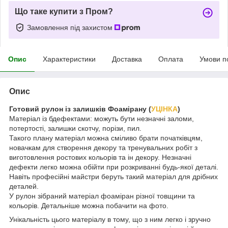
Що таке купити з Пром?
Замовлення під захистом
Опис
Характеристики
Доставка
Оплата
Умови п
Опис
Готовий рулон із залишків Фоамірану (
УЦІНКА
)
Матеріал із бдефектами: можуть бути незначні заломи,
потертості, залишки скотчу, порізи, пил.
Такого плану матеріал можна сміливо брати початківцям,
новачкам для створення декору та тренувальних робіт з
виготовлення ростових кольорів та ін декору. Незначні
дефекти легко можна обійти при розкриванні будь-якої деталі.
Навіть професійні майстри беруть такий матеріал для дрібних
деталей.
У рулон зібраний матеріал фоаміран різної товщини та
кольорів. Детальніше можна побачити на фото.
Унікальність цього матеріалу в тому, що з ним легко і зручно