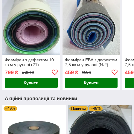
Фоаміран з дефектом 10
Фоаміран ЕВА з дефектом
Фоам
кв.м у рулоні (21)
7,5 кв.м у рулоні (№2)
7,5 
799
459
459
₴
₴
1 254 ₴
655 ₴
Купити
Купити
Акційні пропозиції та новинки
–49%
Новинка
–49%