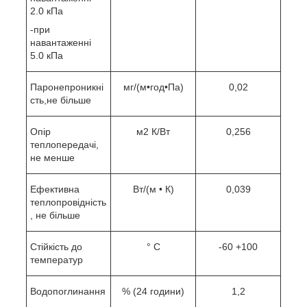
2.0 кПа
-при
навантаженні
5.0 кПа
Паронепроникні
мг/(м•год•Па)
0,02
сть,не більше
Опір
м2 К/Вт
0,256
теплопередачі,
не менше
Ефективна
Вт/(м • К)
0,039
теплопровідність
, не більше
Стійкість до
° C
-60 +100
температур
Водопоглинання
% (24 години)
1,2