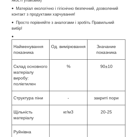
якості упаковки)
Матеріал екологічно і гігієнічно безпечний, дозволений
контакт з продуктами харчування!
Просто порівняйте з аналогами і зробіть Правильний
вибір!
Найменування
Од. вимірювання
Значание
показника
показника
Склад основного
%
90±10
матеріалу
виробу:
поліетилен
Структура піни
-
закриті пори
Щільність
кг/м3
20-25
матеріалу
Руйнівна