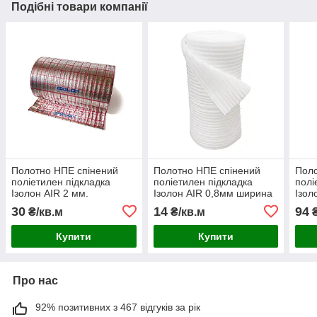
Подібні товари компанії
Полотно НПЕ спінений
Полотно НПЕ спінений
Поло
поліетилен підкладка
поліетилен підкладка
полі
Ізолон AIR 2 мм.
Ізолон AIR 0,8мм ширина
Ізол
ламінований
1м
фоль
30
14
94
₴/кв.м
₴/кв.м
₴
металізованою плівкою,
ширина 1 м
Купити
Купити
Про нас
92% позитивних з 467 відгуків за рік