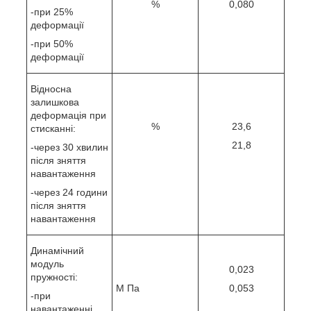
%
0,080
-при 25%
деформації
-при 50%
деформації
Відносна
залишкова
деформація при
%
23,6
стисканні:
21,8
-через 30 хвилин
після зняття
навантаження
-через 24 години
після зняття
навантаження
Динамічний
модуль
0,023
пружності:
М Па
0,053
-при
навантаженні