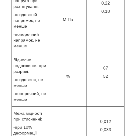
напруга при
0,22
розтягуванні:
0,18
-поздовжній
М Па
напрямок, не
менше
-поперечний
напрямок, не
менше
Відносне
подовження при
67
розриві:
%
52
-поздовжнє, не
менше
-поперечний, не
менше
Межа міцності
при стисненні:
0,012
-при 10%
0,033
деформації