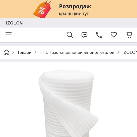
IZOLON
Товари
НПЕ Газонаповнений пінополіетилен
IZOLON