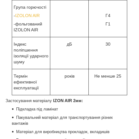
Група горючості
-
IZOLON AIR
Г4
-фольгований
Г1
IZOLON AIR
Індекс
дБ
30
поліпшення
ізоляції ударного
шуму
Термін
років
Не менше 25
ефективної
експлуатації
ZON AIR
Застосування матеріалу
I
2мм:
Підкладка під ламінат
Пакувальний матеріал для транспортування різних
вантажів
Матеріал для виробництва прокладок, вкладишів