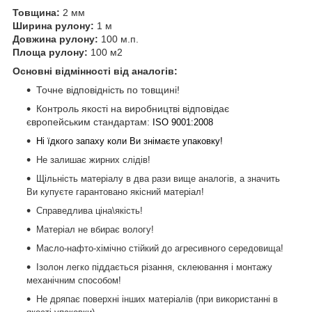
Товщина:
2 мм
Ширина рулону:
1 м
Довжина рулону:
100 м.п.
Площа рулону:
100 м2
Основні відмінності від аналогів:
Точне відповідність по товщині!
Контроль якості на виробництві відповідає
європейським стандартам:
ISO 9001:2008
Ні їдкого запаху коли Ви знімаєте упаковку!
Не залишає жирних слідів!
Щільність матеріалу в два рази вище аналогів, а значить
Ви купуєте гарантовано якісний матеріал!
Справедлива ціна\якість!
Матеріал не вбирає вологу!
Масло-нафто-хімічно стійкий до агресивного середовища!
Ізолон легко піддається різання, склеювання і монтажу
механічним способом!
Не дряпає поверхні інших матеріалів (при використанні в