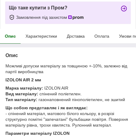
Що таке купити з Пром?
Замовлення під захистом
Опис
Характеристики
Доставка
Оплата
Умови п
Опис
Можливі допуски матеріалу за товщиною +-10%, залежно від
партії виробництва
IZOLON AIR
2 мм
Марка матеріалу:
IZOLON AIR
Вид матеріалу:
спінений поліетилен.
Тип матеріалу:
газонаповнений пінополіетилен, не зшитий
Що собою представляє і як виглядає:
- спінений матеріал, матового білого кольору, в розрізі
структурно помітні "запечатані" бульбашки повітря. Поверхня
матеріалу рівна, трохи хвиляста. Рулонний матеріал.
Параметри матеріалу IZOLON