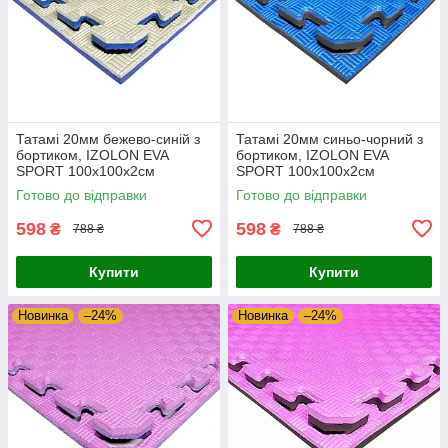
Татамі 20мм бежево-синій з
Татамі 20мм синьо-чорний з
бортиком, IZOLON EVA
бортиком, IZOLON EVA
SPORT 100х100х2см
SPORT 100х100х2см
Готово до відправки
Готово до відправки
598
598
₴
₴
788 ₴
788 ₴
Купити
Купити
Новинка
–24%
Новинка
–24%