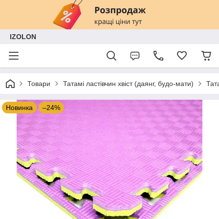
IZOLON
Товари
Татамі ластівчин хвіст (даянг, будо-мати)
Тат
Новинка
–24%