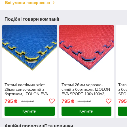
Всі умови повернення
Подібні товари компанії
Татамі ластівчин хвіст
Татамі 26мм червоно-
Тата
26мм синьо-жовтий з
синій з бортиком, IZOLON
з бо
бортиком, IZOLON EVA
EVA SPORT 100х100х2,
SPO
SPORT 100х100х2, 6см
6см
795
795
795
₴
₴
890,67 ₴
890,67 ₴
Купити
Купити
Акційні пропозиції та новинки