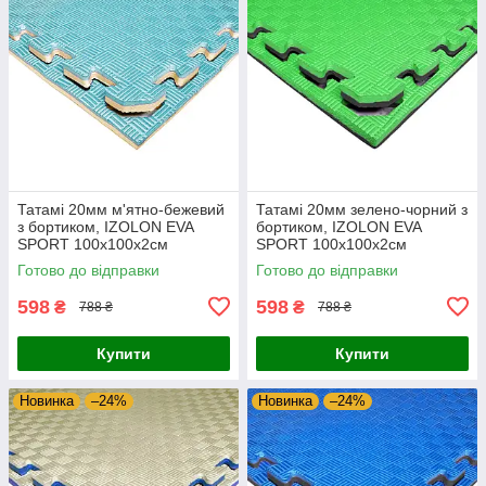
Татамі 20мм м'ятно-бежевий
Татамі 20мм зелено-чорний з
з бортиком, IZOLON EVA
бортиком, IZOLON EVA
SPORT 100х100х2см
SPORT 100х100х2см
Готово до відправки
Готово до відправки
598
598
₴
₴
788 ₴
788 ₴
Купити
Купити
Новинка
–24%
Новинка
–24%