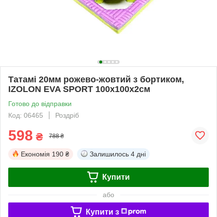
Татамі 20мм рожево-жовтий з бортиком,
IZOLON EVA SPORT 100х100х2см
Готово до відправки
Код: 06465
Роздріб
598
₴
788 ₴
Економія
190 ₴
Залишилось
4 дні
Купити
або
Купити з