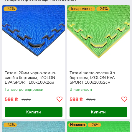
–24%
Товар місяця
–24%
Татамі 20мм чорно-темно-
Татамі жовто-зелений з
синій з бортиком, IZOLON
бортиком, IZOLON EVA
EVA SPORT 100х100х2см
SPORT 100х100х2см
Готово до відправки
В наявності
598
598
₴
₴
788 ₴
788 ₴
Купити
Купити
–24%
Новинка
–24%