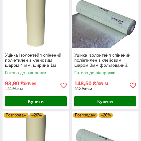
Уцінка Ізолонтейп спінений
Уцінка Ізолонтейп спінений
поліетилен з клейовим
поліетилен з клейовим
шаром 4 мм, ширина 1м
шаром 3мм фольгований,
білий (3004)
ширина 1м (3003)
Готово до відправки
Готово до відправки
93,90
148,50
₴/кв.м
₴/кв.м
128 ₴/кв.м
202 ₴/кв.м
Купити
Купити
Розпродаж
–26%
Розпродаж
–26%