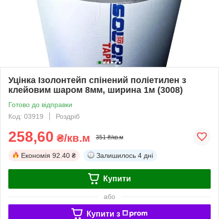
Уцінка Ізолонтейп спінений поліетилен з
клейовим шаром 8мм, ширина 1м (3008)
Готово до відправки
Код: 03919
Роздріб
258,60
₴/кв.м
351 ₴/кв.м
Економія
92.40 ₴
Залишилось
4 дні
Купити
або
Купити з