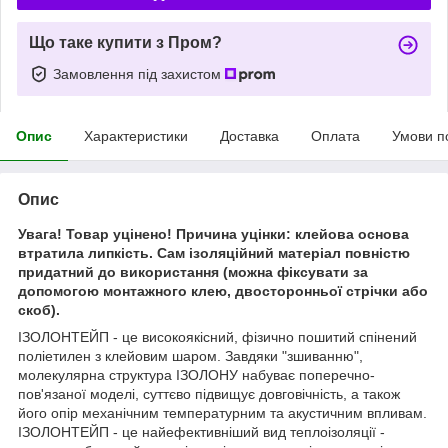
Що таке купити з Пром?
Замовлення під захистом
Опис
Характеристики
Доставка
Оплата
Умови п
Опис
Увага! Товар уцінено! Причина уцінки: клейова основа
втратила липкість. Сам ізоляційний матеріал повністю
придатний до використання (можна фіксувати за
допомогою монтажного клею, двосторонньої стрічки або
скоб).
ІЗОЛОНТЕЙП - це високоякісний, фізично пошитий спінений
поліетилен з клейовим шаром. Завдяки "зшиванню",
молекулярна структура ІЗОЛОНУ набуває поперечно-
пов'язаної моделі, суттєво підвищує довговічність, а також
його опір механічним температурним та акустичним впливам.
ІЗОЛОНТЕЙП - це найефективніший вид теплоізоляції -