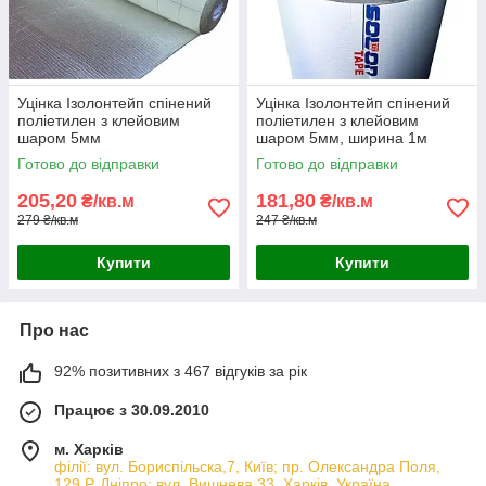
Уцінка Ізолонтейп спінений
Уцінка Ізолонтейп спінений
поліетилен з клейовим
поліетилен з клейовим
шаром 5мм
шаром 5мм, ширина 1м
фольгований,ширина 1м
(3005)
Готово до відправки
Готово до відправки
(3005)
205,20
181,80
₴/кв.м
₴/кв.м
279 ₴/кв.м
247 ₴/кв.м
Купити
Купити
Про нас
92% позитивних з 467 відгуків за рік
Працює з 30.09.2010
м. Харків
філії: вул. Бориcпільска,7, Київ; пр. Олександра Поля,
129 Р, Дніпро; вул. Вишнева,33, Харків, Україна