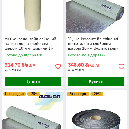
Уцінка Ізолонтейп спінений
Уцінка Ізолонтейп спінений
поліетилен з клейовим
поліетилен з клейовим
шаром 10 мм, ширина 1м,
шаром 10мм фольгований,
білий (3010)
ширина 1м (3010)
Готово до відправки
Готово до відправки
314,70
348,60
₴/кв.м
₴/кв.м
428 ₴/кв.м
474 ₴/кв.м
Купити
Купити
Розпродаж
–26%
Розпродаж
–26%