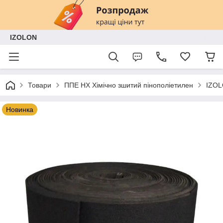
IZOLON
Товари
ППЕ НХ Хімічно зшитий пінополіетилен
IZOL
Новинка