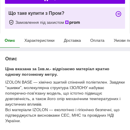
Що таке купити з Пром?
Замовлення під захистом
Опис
Характеристики
Доставка
Оплата
Умови п
Опис
Ціна вказана за 1кв.м.- відрізаємо матеріал кратно
одному погонному метру.
IZOLON BASE ― хімічно зшитий спінений поліетилен. Завдяки
"зшивки", молекулярна структура ІЗОЛОНУ набуває
поперечно-пов'язану модель, що істотно підвищує
довговічність, а також його опір механічним температурних і
акустичних впливів.
Всі матеріали IZOLON ― екологічно і гігієнічно безпечні, що
підтверджується висновками СЕС, МНС та провідних НДІ
України.