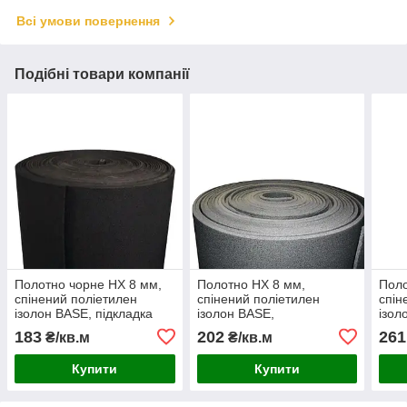
Всі умови повернення
Подібні товари компанії
Полотно чорне НХ 8 мм,
Полотно НХ 8 мм,
Поло
спінений поліетилен
спінений поліетилен
спін
ізолон BASE, підкладка
ізолон BASE,
ізол
теплоізоляційна ширина
теплоізоляційна підкладка
тепл
183
202
261
₴/кв.м
₴/кв.м
1,23м
30 кг/м³ ширина 1,23м
30 к
Купити
Купити