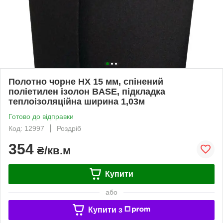
Полотно чорне НХ 15 мм, спінений
поліетилен ізолон BASE, підкладка
теплоізоляційна ширина 1,03м
Готово до відправки
Код: 12997
Роздріб
354
₴/кв.м
Купити
або
Купити з