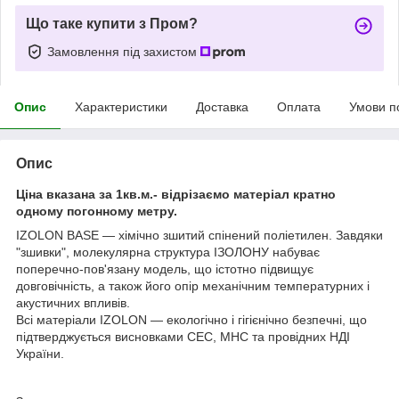
Що таке купити з Пром?
Замовлення під захистом
Опис
Характеристики
Доставка
Оплата
Умови п
Опис
Ціна вказана за 1кв.м.- відрізаємо матеріал кратно
одному погонному метру.
IZOLON BASE ― хімічно зшитий спінений поліетилен. Завдяки
"зшивки", молекулярна структура ІЗОЛОНУ набуває
поперечно-пов'язану модель, що істотно підвищує
довговічність, а також його опір механічним температурних і
акустичних впливів.
Всі матеріали IZOLON ― екологічно і гігієнічно безпечні, що
підтверджується висновками СЕС, МНС та провідних НДІ
України.