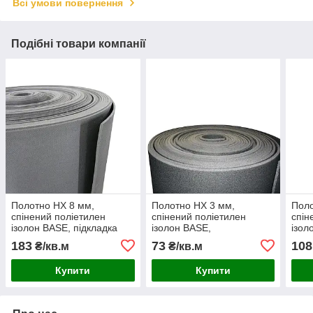
Всі умови повернення
Подібні товари компанії
Полотно НХ 8 мм,
Полотно НХ 3 мм,
Поло
спінений поліетилен
спінений поліетилен
спін
ізолон BASE, підкладка
ізолон BASE,
ізол
теплоізоляційна ширина
теплоізоляційна підкладка
тепл
183
73
108
₴/кв.м
₴/кв.м
1,03м
30 кг/м³ не обрізна
1,03
ширина 1,03м
Купити
Купити