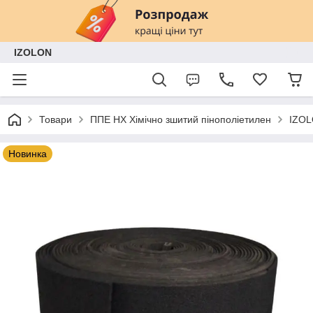
IZOLON
Товари
ППЕ НХ Хімічно зшитий пінополіетилен
IZOL
Новинка