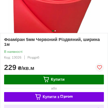
Фоаміран 5мм Червоний Різдвяний, ширина
1м
В наявності
Код: 13026
Роздріб
229
₴/кв.м
Купити
або
Купити з