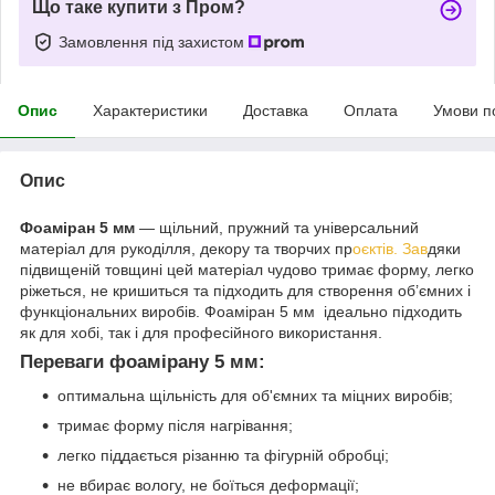
Що таке купити з Пром?
Замовлення під захистом
Опис
Характеристики
Доставка
Оплата
Умови п
Опис
Фоаміран 5 мм
— щільний, пружний та універсальний
матеріал для рукоділля, декору та творчих пр
оєктів. Зав
дяки
підвищеній товщині цей матеріал чудово тримає форму, легко
ріжеться, не кришиться та підходить для створення об’ємних і
функціональних виробів. Фоаміран 5 мм ідеально підходить
як для хобі, так і для професійного використання.
Переваги фоамірану 5 мм:
оптимальна щільність для об'ємних та міцних виробів;
тримає форму після нагрівання;
легко піддається різанню та фігурній обробці;
не вбирає вологу, не боїться деформації;