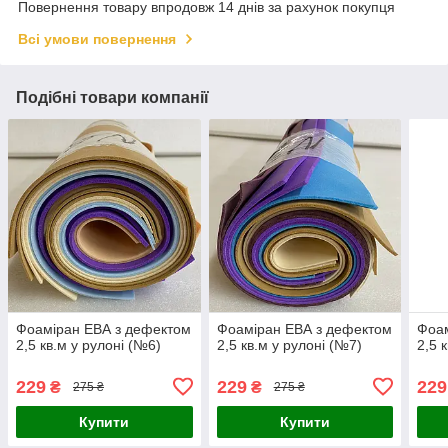
Повернення товару впродовж 14 днів за рахунок покупця
Всі умови повернення
Подібні товари компанії
Фоаміран ЕВА з дефектом
Фоаміран ЕВА з дефектом
Фоам
2,5 кв.м у рулоні (№6)
2,5 кв.м у рулоні (№7)
2,5 
229
229
229
₴
₴
275 ₴
275 ₴
Купити
Купити