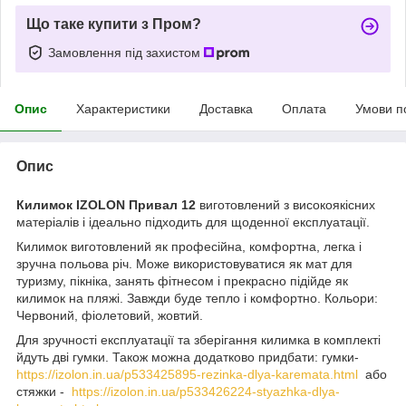
Що таке купити з Пром?
Замовлення під захистом
Опис
Характеристики
Доставка
Оплата
Умови п
Опис
Килимок IZOLON Привал 12
виготовлений з високоякісних
матеріалів і ідеально підходить для щоденної експлуатації.
Килимок виготовлений як професійна, комфортна, легка і
зручна польова річ. Може використовуватися як мат для
туризму, пікніка, занять фітнесом і прекрасно підійде як
килимок на пляжі. Завжди буде тепло і комфортно. Кольори:
Червоний, фіолетовий, жовтий.
Для зручності експлуатації та зберігання килимка в комплекті
йдуть дві гумки. Також можна додатково придбати: гумки-
https://izolon.in.ua/p533425895-rezinka-dlya-karemata.html
або
стяжки -
https://izolon.in.ua/p533426224-styazhka-dlya-