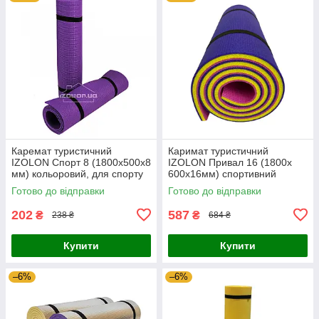
Каремат туристичний
Каримат туристичний
IZOLON Спорт 8 (1800х500х8
IZOLON Привал 16 (1800х
мм) кольоровий, для спорту
600х16мм) спортивний
та відпочинку, похідний
двошаровий кольоровий для
Готово до відправки
Готово до відправки
м'який у намет
туризма та відпочинку
202
587
₴
₴
238 ₴
684 ₴
Купити
Купити
–6%
–6%