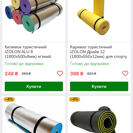
Килимок туристичний
Каримат туристичний
IZOLON ALU 8
IZOLON Драйв 12
(1800х500х8мм) м'який,
(1800х550х12мм) для спорту
кольоровий, похідний,
та відпочинку похідний
Готово до відправки
Готово до відправки
ламінований, в намет
м'який до намету
248
398
₴
₴
263 ₴
422 ₴
Купити
Купити
–4%
–4%