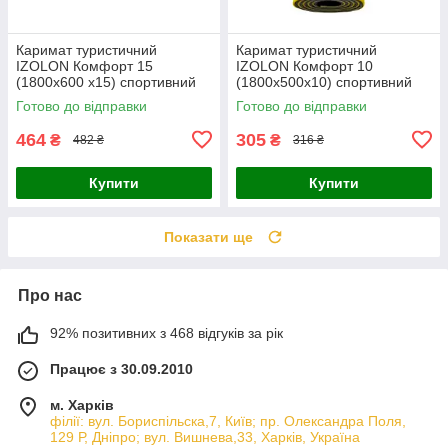
Каримат туристичний
Каримат туристичний
IZOLON Комфорт 15
IZOLON Комфорт 10
(1800х600 х15) спортивний
(1800х500х10) спортивний
тришаровий, для туризма
двошаровий, для туризма
Готово до відправки
Готово до відправки
Жовто-сірий
464
305
₴
₴
482 ₴
316 ₴
Купити
Купити
Показати ще
Про нас
92% позитивних з 468 відгуків за рік
Працює з 30.09.2010
м. Харків
філії: вул. Бориcпільска,7, Київ; пр. Олександра Поля,
129 Р, Дніпро; вул. Вишнева,33, Харків, Україна