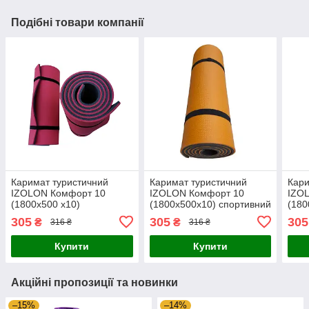
Подібні товари компанії
Каримат туристичний
Каримат туристичний
Кари
IZOLON Комфорт 10
IZOLON Комфорт 10
IZO
(1800х500 х10)
(1800х500х10) спортивний
(180
спортивний двошаровий,
двошаровий, для туризма
спор
305
305
305
₴
₴
316 ₴
316 ₴
для туризма Червоно-
Помаранчево-сірий
для 
сірий
Купити
Купити
Акційні пропозиції та новинки
–15%
–14%