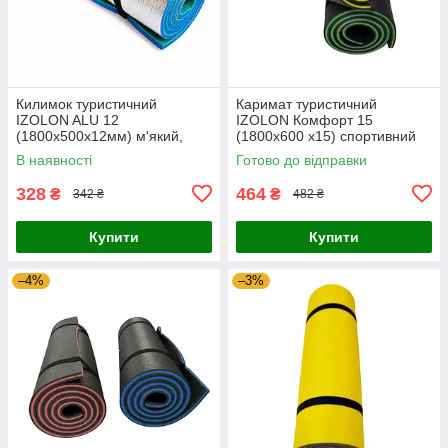
Килимок туристичний
Каримат туристичний
IZOLON ALU 12
IZOLON Комфорт 15
(1800х500х12мм) м'який,
(1800х600 х15) спортивний
кольоровий, похідний,
тришаровий, для туризма
В наявності
Готово до відправки
ламінований, в намет
328
464
₴
₴
342 ₴
482 ₴
Купити
Купити
–4%
–3%