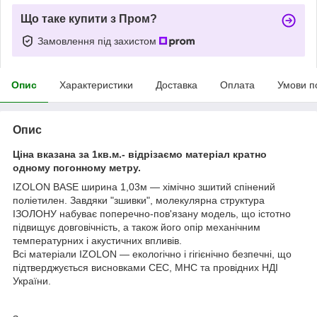
Що таке купити з Пром?
Замовлення під захистом
Опис
Характеристики
Доставка
Оплата
Умови п
Опис
Ціна вказана за 1кв.м.- відрізаємо матеріал кратно
одному погонному метру.
IZOLON BASE
ширина 1,03м
― хімічно зшитий спінений
поліетилен. Завдяки "зшивки", молекулярна структура
ІЗОЛОНУ набуває поперечно-пов'язану модель, що істотно
підвищує довговічність, а також його опір механічним
температурних і акустичних впливів.
Всі матеріали IZOLON ― екологічно і гігієнічно безпечні, що
підтверджується висновками СЕС, МНС та провідних НДІ
України.