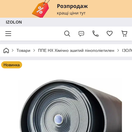
IZOLON
Товари
ППЕ НХ Хімічно зшитий пінополіетилен
ІЗОЛ
Новинка