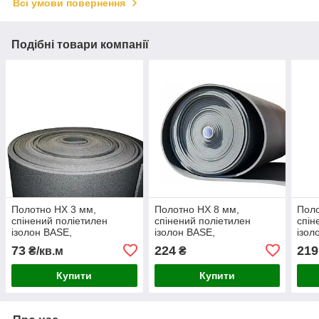
Всі умови повернення
Подібні товари компанії
Полотно НХ 3 мм,
Полотно НХ 8 мм,
Поло
спінений поліетилен
спінений поліетилен
спін
ізолон BASE,
ізолон BASE,
ізол
теплоізоляційна підкладка
теплоізоляційна підкладка
тепл
73
224
219
₴/кв.м
₴
30 кг/м³ не обрізна
33кг/м³ не обрізна ширина
1,03
ширина 1,03м
1,03м
Купити
Купити