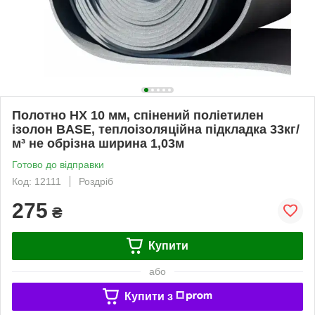
Полотно НХ 10 мм, спінений поліетилен
ізолон BASE, теплоізоляційна підкладка 33кг/
м³ не обрізна ширина 1,03м
Готово до відправки
Код: 12111
Роздріб
275
₴
Купити
або
Купити з