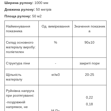
Ширина рулону:
1000 мм
Довжина рулону:
50 метрів
Площа рулону:
50 м2
Найменування
Од. вимірювання
Значення показник
показника
а
Склад основного
%
90±10
матеріалу виробу:
поліетилен
Структура піни
-
закриті пори
Щільність
кг/м3
20-25
матеріалу
Руйнівна напруга
при розтягуванні:
0,22
-поздовжній
0,18
напрямок, не
М Па