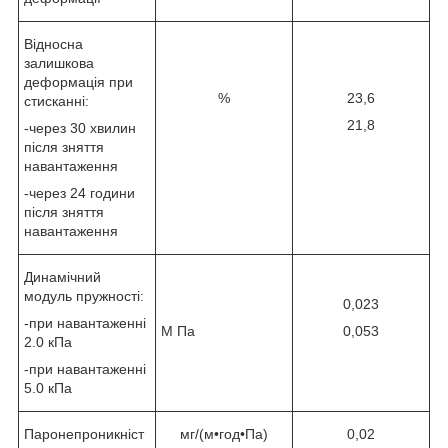
Відносна
залишкова
деформація при
%
23,6
стисканні:
21,8
-через 30 хвилин
після зняття
навантаження
-через 24 години
після зняття
навантаження
Динамічний
модуль пружності:
0,023
-при навантаженні
М Па
0,053
2.0 кПа
-при навантаженні
5.0 кПа
Паронепроникніст
мг/(м•год•Па)
0,02