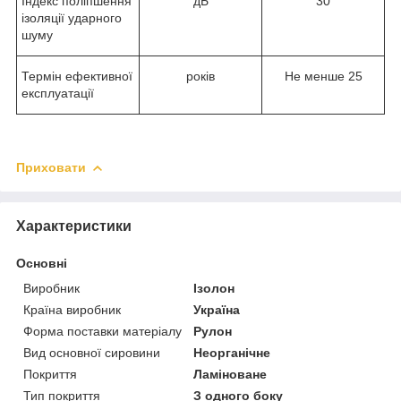
Індекс поліпшення
дБ
30
ізоляції ударного
шуму
Термін ефективної
років
Не менше 25
експлуатації
Приховати
Характеристики
Основні
Виробник
Ізолон
Країна виробник
Україна
Форма поставки матеріалу
Рулон
Вид основної сировини
Неорганічне
Покриття
Ламіноване
Тип покриття
З одного боку