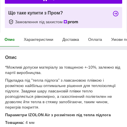
Що таке купити з Пром?
Замовлення під захистом
Опис
Характеристики
Доставка
Оплата
Умови п
Опис
*Можливі допуски матеріалу за товщиною +-10%, залежно від
партії виробництва.
Підкладка під "тепла підлога" з лавсановою плівкою і
розміткою найбільш оптимальне рішення для теплоізоляції
підлоги. Завдяки шару лавсановій плівки тепло
розподіляється рівномірно, а газоспінений поліетилен не
дозволяє йти тепла в стяжку запобігаючи, таким чином,
перегрів покриття.
Параметри IZOLON Air з розміткою під тепла підлога
Товщина:
4 мм