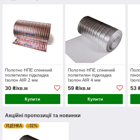
Полотно НПЕ спінений
Полотно НПЕ спінений
Пол
поліетилен підкладка
поліетилен підкладка
піно
Ізолон AIR 2 мм.
Ізолон AIR 4 мм
Ізол
ламінований
ламінований
ламі
30
59
53
₴/кв.м
₴/кв.м
₴
металізованою плівкою,
металізованою плівкою
мета
ширина 1 м
ширина 1м
розм
Купити
Купити
Акційні пропозиції та новинки
УЦЕНКА
–31%