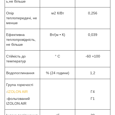
ь,не більше
Опір
м2 К/Вт
0,256
теплопередачі, не
менше
Ефективна
Вт/(м • К)
0,039
теплопровідність,
не більше
Стійкість до
° C
-60 +100
температур
Водопоглинання
% (24 години)
1,2
Група горючості
-
IZOLON AIR
Г4
-фольгований
Г1
IZOLON AIR