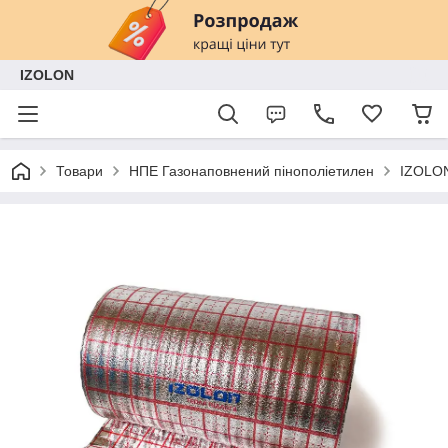
IZOLON
Товари
НПЕ Газонаповнений пінополіетилен
IZOLON