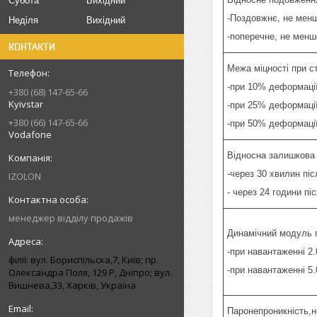
Субота
Вихідний
-Поздовжнє, не мен
Неділя
Вихідний
-поперечне, не менш
КОНТАКТИ
Межа міцності при ст
-при 10% деформаці
+380 (68) 147-65-66
Kyivstar
-при 25% деформаці
+380 (66) 147-65-66
-при 50% деформаці
Vodafone
Відносна залишкова 
-через 30 хвилин пі
IZOLON
- через 24 години пі
менеджер відділу продажів
Динамічний модуль 
-при навантаженні 2.
філії: вул. Бориcпільска,7, Київ; пр.
-при навантаженні 5.
Олександра Поля, 129 Р, Дніпро; вул.
Вишнева,33, Харків, Україна
Паронепроникність,н