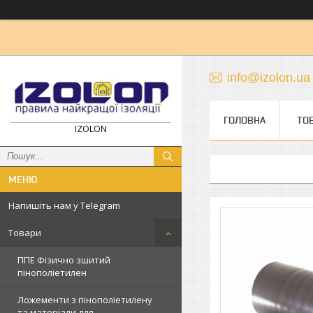
info@izolon.ua
ГОЛОВНА
ТО
IZOLON
Напишіть нам у Telegram
Товари
ППЕ Фізично зшитий
пінополіетилен
Ложементи з пінополіетилену
та матеріали для