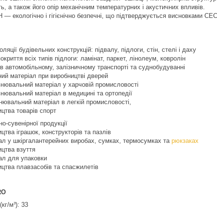
ь, а також його опір механічним температурних і акустичних впливів.
 ― екологічно і гігієнічно безпечні, що підтверджується висновками СЕС
золяції будівельних конструкцій: підвалу, підлоги, стін, стелі і даху
окриття всіх типів підлоги: ламінат, паркет, лінолеум, ковролін
я в автомобільному, залізничному транспорті та суднобудуванні
йний матеріал при виробництві дверей
ьнювальний матеріал у харчовій промисловості
нювальний матеріал в медицині та ортопедії
ювальний матеріал в легкій промисловості,
цтва товарів спорт
о-сувенірної продукції
цтва іграшок, конструкторів та пазлів
ал у шкіргалантерейних виробах, сумках, термосумках та
рюкзаках
цтва взуття
ал для упаковки
цтва плавзасобів та спасжилетів
RO
(кг/м
³
): 33