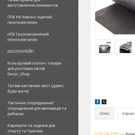
виготовлення ложементів
ППЕ НХ Хімічно зшитий
пінополіетилен
НПЕ Газонаповнений
пінополіетилен
ИЗОЛОНТЕЙП
Кольоровий ізолон і товари
для ростових квітів
Decor_Shop
Татамі ластівчин хвіст (даянг,
будо-мати)
Тактичне спорядження/
спорядження для мисливців та
Опис
Харак
рибалок
Каремати та сидіння для
спорту та туризму
IZOLON PRO
― фізичн