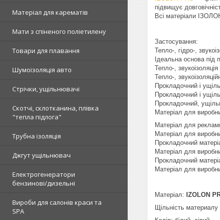
підвищує довговічніст
Матеріал для карематів
Всі матеріали ІЗОЛОН
Мати з спіненого поліетилену
Застосування:
Товари для плавання
Тепло-, гідро-, звукоі
Ідеальна основа під п
Тепло-, звукоізоляці
Шумоізоляція авто
Тепло-, звукоізоляці
Прокладочний і ущіл
Стрічки, ущільнювачі
Прокладочний і ущіль
Прокладочний, ущільн
Скотчі, склотканина, плівка
Матеріал для виробни
"тепла підлога"
Матеріал для рекламн
Матеріал для виробни
Трубна ізоляція
Прокладочний матері
Матеріал для виробни
Джгут ущільнювач
Прокладочний матері
Матеріал для виробни
Електрогенератори
бензинові/дизельні
Матеріал:
IZOLON P
Вироби для салонів краси та
Щільність материалу 
SPA