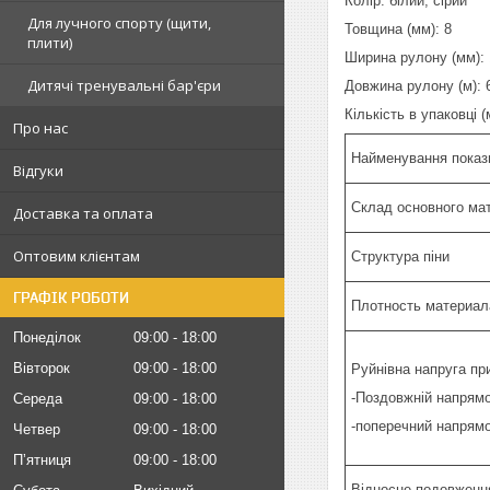
Колір: білий, сірий
Для лучного спорту (щити,
Товщина (мм): 8
плити)
Ширина рулону (мм):
Дитячі тренувальні бар'єри
Довжина рулону (м): 
Кількість в упаковці (
Про нас
Найменування показ
Відгуки
Склад основного мат
Доставка та оплата
Оптовим клієнтам
Структура піни
ГРАФІК РОБОТИ
Плотность материал
Понеділок
09:00
18:00
Вівторок
09:00
18:00
Руйнівна напруга при
-Поздовжній напрям
Середа
09:00
18:00
-поперечний напрям
Четвер
09:00
18:00
Пʼятниця
09:00
18:00
Відносне подовження