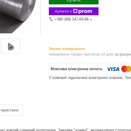
Купити
Купити з
+380 (68) 147-65-66
повернення товару протягом 14 днів
за раху
У компанії підключені електронні платежі. Те
теристики
о зшитий спінений поліетилен. Завдяки "зшивці", молекулярна структу