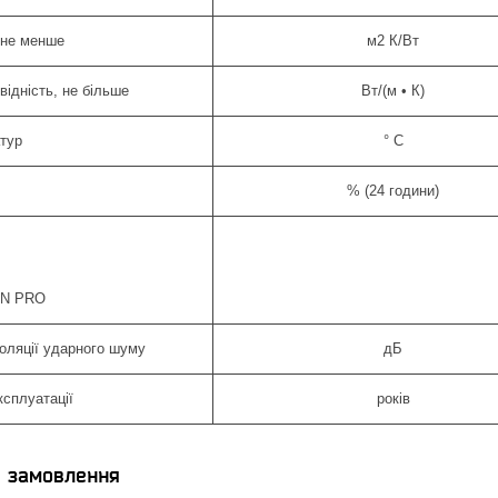
 не менше
м2 К/Вт
ідність, не більше
Вт/(м • К)
атур
° C
% (24 години)
ON PRO
золяції ударного шуму
дБ
ксплуатації
років
я замовлення