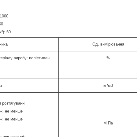
 1000
60
м²): 60
ника
Од. вимірювання
еріалу виробу: поліетилен
%
-
а
кг/м3
 розтягуванні:
ок, не менше
ок, не менше
М Па
 при розриві: