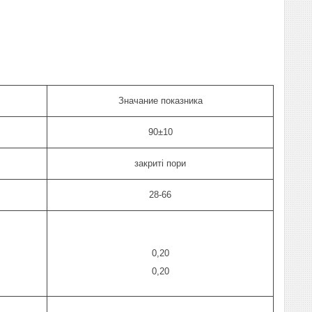
Значание показника
90±10
закриті пори
28-66
0,20
0,20