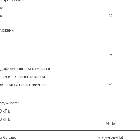
ше
е
%
исканні:
ї
ї
ї
%
деформація при стисканні:
сля зняття навантаження
сля зняття навантаження
%
пружності:
0 кПа
0 кПа
М Па
е більше
мг/(м•год•Па)