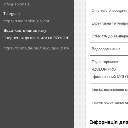
info@izolon.ua
Опір теплопередачі,
https://t.me/izolon_ua_bot
Ефективна теплопров
Стійкість до темпер
Звернення до власника ко "IZOLON"
https://forms.gle/pBLfHqjqBqq46zHcA
Водопоглинання
Група горючості
-IZOLON PRO
-фольгований IZOL
Індекс поліпшення і
Термін ефективної е
Інформація дл