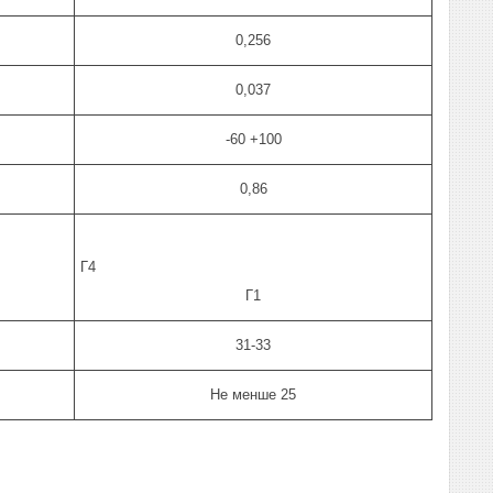
0,256
0,037
-60 +100
0,86
Г4
Г1
31-33
Не менше 25