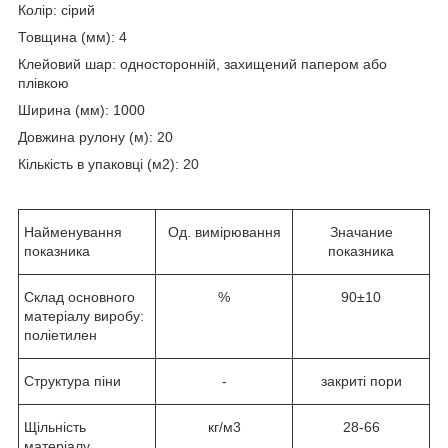
Колір: сірий
Товщина (мм): 4
Клейовий шар: односторонній, захищений папером або
плівкою
Ширина (мм): 1000
Довжина рулону (м): 20
Кількість в упаковці (м
2
): 2
0
Найменування
Од. вимірювання
Значание
показника
показника
Склад основного
%
90±10
матеріалу виробу:
поліетилен
Структура піни
-
закриті пори
Щільність
кг/м3
28-66
матеріалу