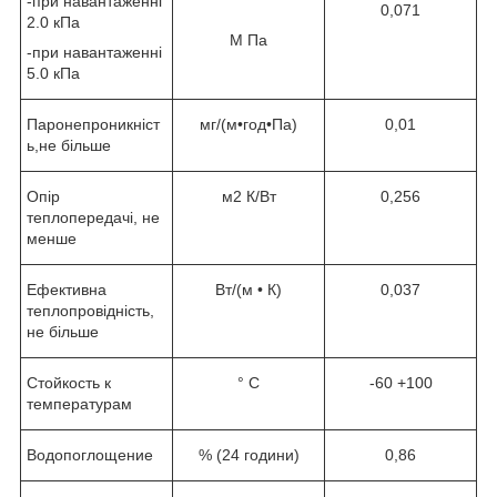
-при навантаженні
0,071
2.0 кПа
М Па
-при навантаженні
5.0 кПа
Паронепроникніст
мг/(м•год•Па)
0,01
ь,не більше
Опір
м2 К/Вт
0,256
теплопередачі, не
менше
Ефективна
Вт/(м • К)
0,037
теплопровідність,
не більше
Стойкость к
° C
-60 +100
температурам
Водопоглощение
% (24 години)
0,86