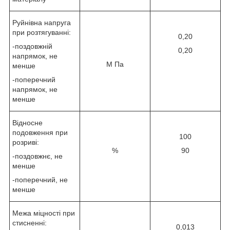
Руйнівна напруга
при розтягуванні:
0,20
-поздовжній
0,20
напрямок, не
М Па
менше
-поперечний
напрямок, не
менше
Відносне
подовження при
100
розриві:
%
90
-поздовжнє, не
менше
-поперечний, не
менше
Межа міцності при
стисненні:
0,013