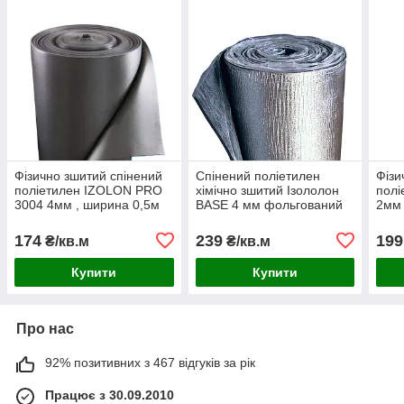
Фізично зшитий спінений
Спінений поліетилен
Фізи
поліетилен IZOLON PRO
хімічно зшитий Ізололон
пол
3004 4мм , ширина 0,5м
BASE 4 мм фольгований
2мм
сірий
самоклеючий ширина 1м
сіри
174
239
199
₴/кв.м
₴/кв.м
Купити
Купити
Про нас
92% позитивних з 467 відгуків за рік
Працює з 30.09.2010