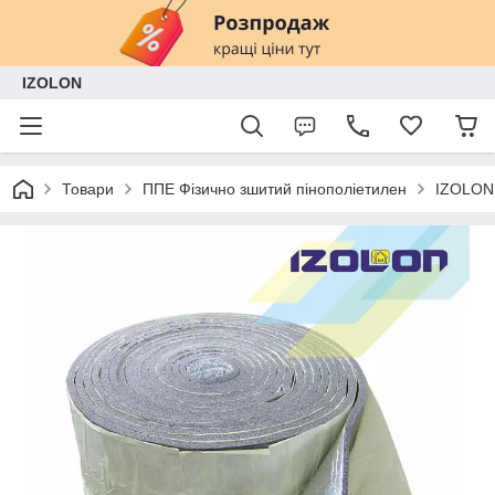
IZOLON
Товари
ППЕ Фізично зшитий пінополіетилен
IZOLON