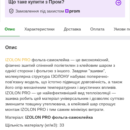
Що таке купити з Пром?
Замовлення під захистом
Опис
Характеристики
Доставка
Оплата
Умови п
Опис
IZOLON PRO
фольга-самоклейка ― це високоякісний,
фізично зшитий спінений поліетилен з клейовим шаром з
однієї сторони і фольгою з іншого.
Завдяки "зшивки",
молекулярна структура ІЗОЛОНУ набуває поперечно-
пов'язану модель, що істотно підвищує довговічність, а також
його опір механічним температурних і акустичних впливів.
IZOLON PRO ― це найефективніший вид теплоізоляції ―
зшивка робить цей матеріал універсальним і дозволяє суттєво
зменшити товщину утеплювача, а клейовий шар спрощує
монтаж IZOLON PRO і тим самим мінімізує витрати.
Матеріал:
IZOLON PRO фольга-самоклейка
Щільність матеріалу (кг/м
3
): 33