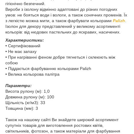
гігієнічно безпечний.
Вироби з ізолону відмінно адаптовані до різних погодних
умов: не бояться води і вологи, а також сонячних променів. Їх
з легкістю можна мити, а також фарбувати кольорами
Palizh
.
Ізолон для декору представлений у великому асортименті
кольорів: від нюдових пастельних до яскравих, насичених.
Характеристики:
• Сертифікований
• Не має запаху
• При нагріванні феном добре тягнеться і склеюють між
собою
• Піддається фарбуванню кольорами Palizh
• Велика кольорова палітра
Параметри:
Висота рулону (м): 1,0
Довжина рулону (м): 100
Щільність (кг/м3): 33
Товщина (мм): 3
Також на нашому сайті Ви знайдете широкий асортимент
супутніх товарів для виготовлення ростових квітів,
світильників, фотозон, а також матеріали для фарбування