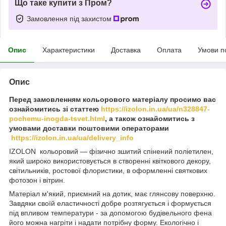
Що таке купити з Пром?
Замовлення під захистом
Опис
Характеристики
Доставка
Оплата
Умови п
Опис
Перед замовленням кольорового матеріалу просимо вас
ознайомитись зі статтею
https://izolon.in.ua/ua/n328847-
pochemu-inogda-tsvet.html
, а також ознайомитись з
умовами доставки поштовими операторами
https://izolon.in.ua/ua/delivery_info
IZOLON кольоровий ― фізично зшитий спінений поліетилен,
який широко використовується в створенні квіткового декору,
світильників, ростової флористики, в оформленні святкових
фотозон і вітрин.
Матеріал м'який, приємний на дотик, має глянсову поверхню.
Завдяки своїй еластичності добре розтягується і формується
під впливом температури - за допомогою будівельного фена
його можна нагріти і надати потрібну форму. Екологічно і