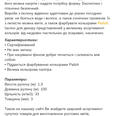
його можна нагріти і надати потрібну форму. Екологічно і
гігієнічно безпечний.
Вироби з ізолону відмінно адаптовані до різних погодних
умов: не бояться води і вологи, а також сонячних променів. Їх
з легкістю можна мити, а також фарбувати кольорами
Palizh
.
Ізолон для декору представлений у великому асортименті
кольорів: від нюдових пастельних до яскравих, насичених.
Характеристики:
• Сертифікований
• Не має запаху
• При нагріванні феном добре тягнеться і склеюють між
собою
• Піддається фарбуванню кольорами Palizh
• Велика кольорова палітра
Параметри:
Висота рулону (м): 1,0
Довжина рулону (м): 100
Щільність (кг/м3): 33
Товщина (мм): 3
Також на нашому сайті Ви знайдете широкий асортимент
супутніх товарів для виготовлення ростових квітів,