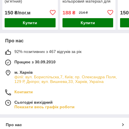
(м'ятний)
кольоровий матеріал для
творчості, оформлення
фотозон, костюмів
150
188
150
₴/пог.м
₴
214 ₴
косплей
Купити
Купити
Про нас
92% позитивних з 467 відгуків за рік
Працює з 30.09.2010
м. Харків
філії: вул. Бориcпільска,7, Київ; пр. Олександра Поля,
129 Р, Дніпро; вул. Вишнева,33, Харків, Україна
Контакти
Сьогодні вихідний
Показати весь графік роботи
Про нас