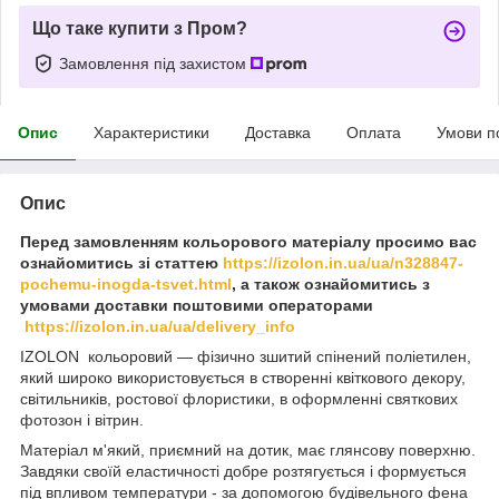
Що таке купити з Пром?
Замовлення під захистом
Опис
Характеристики
Доставка
Оплата
Умови п
Опис
Перед замовленням кольорового матеріалу просимо вас
ознайомитись зі статтею
https://izolon.in.ua/ua/n328847-
pochemu-inogda-tsvet.html
, а також ознайомитись з
умовами доставки поштовими операторами
https://izolon.in.ua/ua/delivery_info
IZOLON кольоровий ― фізично зшитий спінений поліетилен,
який широко використовується в створенні квіткового декору,
світильників, ростової флористики, в оформленні святкових
фотозон і вітрин.
Матеріал м'який, приємний на дотик, має глянсову поверхню.
Завдяки своїй еластичності добре розтягується і формується
під впливом температури - за допомогою будівельного фена