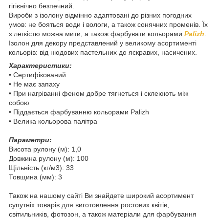
гігієнічно безпечний.
Вироби з ізолону відмінно адаптовані до різних погодних
умов: не бояться води і вологи, а також сонячних променів. Їх
з легкістю можна мити, а також фарбувати кольорами
Palizh
.
Ізолон для декору представлений у великому асортименті
кольорів: від нюдових пастельних до яскравих, насичених.
Характеристики:
• Сертифікований
• Не має запаху
• При нагріванні феном добре тягнеться і склеюють між
собою
• Піддається фарбуванню кольорами Palizh
• Велика кольорова палітра
Параметри:
Висота рулону (м): 1,0
Довжина рулону (м): 100
Щільність (кг/м3): 33
Товщина (мм): 3
Також на нашому сайті Ви знайдете широкий асортимент
супутніх товарів для виготовлення ростових квітів,
світильників, фотозон, а також матеріали для фарбування