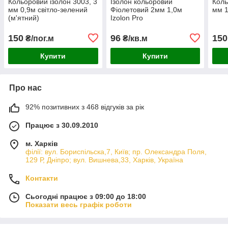
Кольоровий ізолон 3003, 3
Ізолон кольоровий
Коль
мм 0,9м світло-зелений
Фіолетовий 2мм 1,0м
мм 1
(м'ятний)
Izolon Pro
150
96
150
₴/пог.м
₴/кв.м
Купити
Купити
Про нас
92% позитивних з 468 відгуків за рік
Працює з 30.09.2010
м. Харків
філії: вул. Бориcпільска,7, Київ; пр. Олександра Поля,
129 Р, Дніпро; вул. Вишнева,33, Харків, Україна
Контакти
Сьогодні працює з 09:00 до 18:00
Показати весь графік роботи