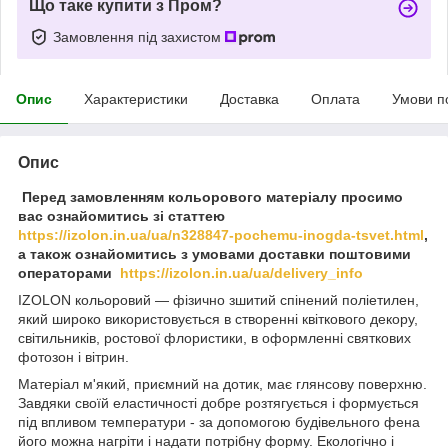
Що таке купити з Пром?
Замовлення під захистом
Опис
Характеристики
Доставка
Оплата
Умови п
Опис
Перед замовленням кольорового матеріалу просимо
вас ознайомитись зі статтею
https://izolon.in.ua/ua/n328847-pochemu-inogda-tsvet.html
,
а також ознайомитись з умовами доставки поштовими
операторами
https://izolon.in.ua/ua/delivery_info
IZOLON кольоровий ― фізично зшитий спінений поліетилен,
який широко використовується в створенні квіткового декору,
світильників, ростової флористики, в оформленні святкових
фотозон і вітрин.
Матеріал м'який, приємний на дотик, має глянсову поверхню.
Завдяки своїй еластичності добре розтягується і формується
під впливом температури - за допомогою будівельного фена
його можна нагріти і надати потрібну форму. Екологічно і