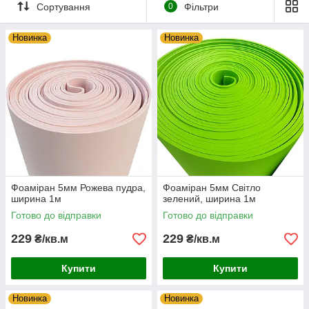
Сортування
0
Фільтри
Підходить для великих та функціональних виробів
Чудово тримає об’єм
Новинка
Новинка
Не пропускає вологу
Фоаміран 5мм Рожева пудра,
Фоаміран 5мм Світло
ширина 1м
зелений, ширина 1м
Готово до відправки
Готово до відправки
229
229
₴/кв.м
₴/кв.м
Купити
Купити
Новинка
Новинка