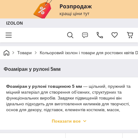
IZOLON
Товари
Кольоровий ізолон і товари для ростових квітів
Фоаміран у рулоні 5мм
Фоаміран у рулоні товщиною 5 мм
— щільний, пружний та
міцний матеріал для створення об’ємних, структурних та
функціональних виробів. Завдяки підвищеній товщині він
ідеально підходить для виготовлення килимків для творчості,
основ для декору, підставок, елементів костюмів, масок,
дитячих іграшок, а також захисних та амортизаційних виробів.
Показати все
Легко обробляється, не вбирає вологу та довго зберігає
форму.
Переваги: